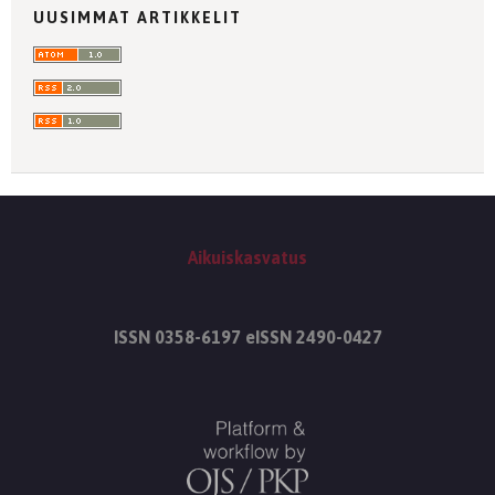
UUSIMMAT ARTIKKELIT
Aikuiskasvatus
ISSN 0358-6197 eISSN 2490-0427