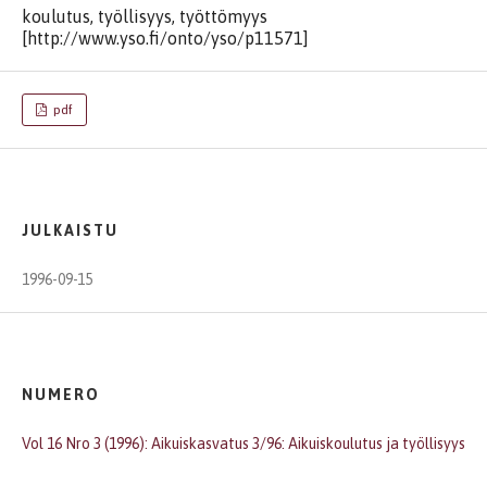
koulutus, työllisyys, työttömyys
[http://www.yso.fi/onto/yso/p11571]
pdf
JULKAISTU
1996-09-15
NUMERO
Vol 16 Nro 3 (1996): Aikuiskasvatus 3/96: Aikuiskoulutus ja työllisyys