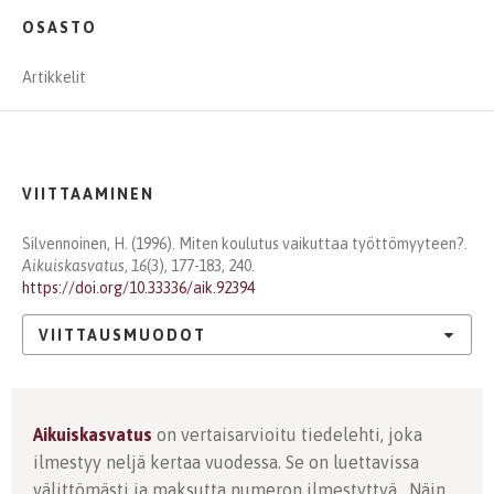
OSASTO
Artikkelit
VIITTAAMINEN
Silvennoinen, H. (1996). Miten koulutus vaikuttaa työttömyyteen?.
Aikuiskasvatus
,
16
(3), 177-183, 240.
https://doi.org/10.33336/aik.92394
VIITTAUSMUODOT
Aikuiskasvatus
on vertaisarvioitu tiedelehti, joka
ilmestyy neljä kertaa vuodessa. Se on luettavissa
välittömästi ja maksutta numeron ilmestyttyä. Näin