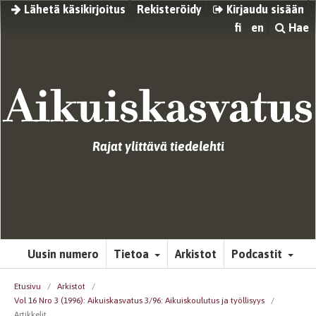
Lähetä käsikirjoitus
Rekisteröidy
Kirjaudu sisään
fi
en
Hae
Rajat ylittävä tiedelehti
Uusin numero
Tietoa
Arkistot
Podcastit
Etusivu
/
Arkistot
/
Vol 16 Nro 3 (1996): Aikuiskasvatus 3/96: Aikuiskoulutus ja työllisyys
/
Artikkelit