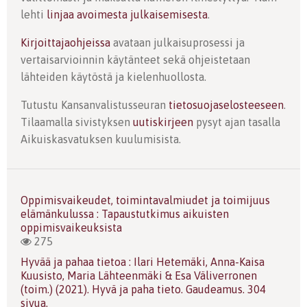
lehti
linjaa avoimesta julkaisemisesta
.
Kirjoittajaohjeissa
avataan julkaisuprosessi ja
vertaisarvioinnin käytänteet sekä ohjeistetaan
lähteiden käytöstä ja kielenhuollosta.
Tutustu Kansanvalistusseuran
tietosuojaselosteeseen
.
Tilaamalla sivistyksen
uutiskirjeen
pysyt ajan tasalla
Aikuiskasvatuksen kuulumisista.
Oppimisvaikeudet, toimintavalmiudet ja toimijuus
elämänkulussa : Tapaustutkimus aikuisten
oppimisvaikeuksista
275
Hyvää ja pahaa tietoa : Ilari Hetemäki, Anna-Kaisa
Kuusisto, Maria Lähteenmäki & Esa Väliverronen
(toim.) (2021). Hyvä ja paha tieto. Gaudeamus. 304
sivua.