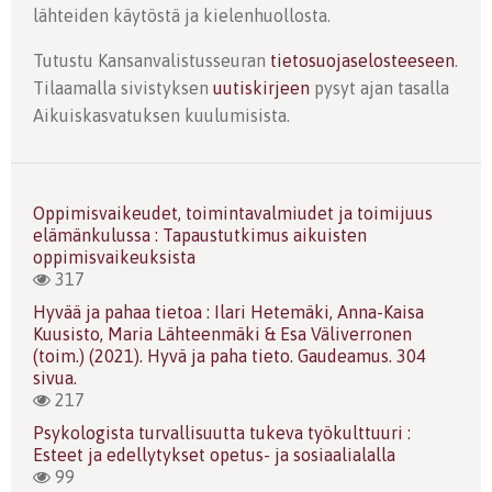
lähteiden käytöstä ja kielenhuollosta.
Tutustu Kansanvalistusseuran
tietosuojaselosteeseen
.
Tilaamalla sivistyksen
uutiskirjeen
pysyt ajan tasalla
Aikuiskasvatuksen kuulumisista.
Oppimisvaikeudet, toimintavalmiudet ja toimijuus
elämänkulussa : Tapaustutkimus aikuisten
oppimisvaikeuksista
317
Hyvää ja pahaa tietoa : Ilari Hetemäki, Anna-Kaisa
Kuusisto, Maria Lähteenmäki & Esa Väliverronen
(toim.) (2021). Hyvä ja paha tieto. Gaudeamus. 304
sivua.
217
Psykologista turvallisuutta tukeva työkulttuuri :
Esteet ja edellytykset opetus- ja sosiaalialalla
99