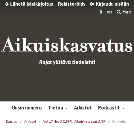
Lähetä käsikirjoitus
Rekisteröidy
Kirjaudu sisään
fi
en
Hae
Rajat ylittävä tiedelehti
Uusin numero
Tietoa
Arkistot
Podcastit
Etusivu
/
Arkistot
/
Vol 17 Nro 3 (1997): Aikuiskasvatus 3/97
/
Artikkelit