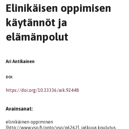
Elinikäisen oppimisen
käytännöt ja
elämänpolut
Ari Antikainen
DOI:
https://doi.org/10.33336/aik.92448
Avainsanat:
elinikäinen oppiminen
[http://www.yso.fi/onto/yso/p6262], jatkuva koulutus