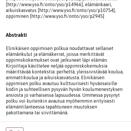
[http://www.yso.fi/onto/yso/p14966], elämänkaari,
aikuiskasvatus [http://www.yso.fi/onto/yso/p10754],
oppiminen [http://www.yso.fi/onto/yso/p2945]
Abstrakti
Elinikäisen oppimisen polkua noudattavat sellaiset
elämänkulut ja elämäkerrat, joissa merkittävät
oppimiskokemukset ovat jatkuneet läpi elämän.
Kirjoittaja käsittelee neljää oppimiskokemuksia
määrittävää kontekstia: perhettä, yleissivistävää koulua,
ammattikoulua ja aikuiskasvatusta. Elinikäisen
oppimisen polku avautuu kulttuurisesti hyväosaisille
kodin ja suhteellisen pysyvän hyvän koulumenestyksen
ansiosta jo varhaisessa lapsuudessa. Ummessa pysynyt
polku voi kuitenkin avautua myöhemmin erityisesti
elämäntilanteessa tapahtuneen muutoksen
pakottamana tai siivittämänä.