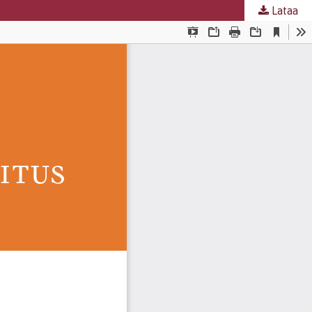
Lataa
nta
.