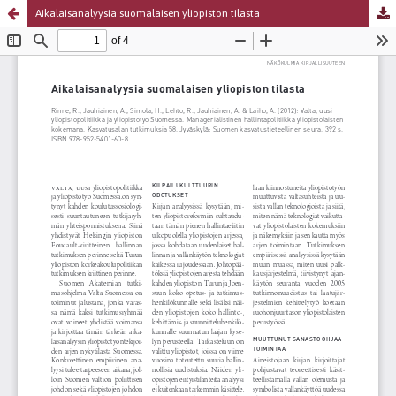
Aikalaisanalyysia suomalaisen yliopiston tilasta
Palvelua ylläpitää
Tieteellisten seurain valtuuskunta
.