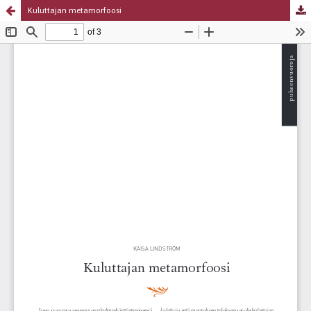
Kuluttajan metamorfoosi
Palvelua ylläpitää
Tieteellisten seurain valtuuskunta
.