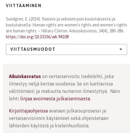
VIITTAAMINEN
Sundgren, E. (2014). Rasismi ja seksismi pois koulutuksesta ja
koulutuksella: Human rights are women’s rights and women’s rights
are human rights. – Hillary Clinton.
Aikuiskasvatus
,
34
(4), 280-286.
https://doi.org/10.33336/aik.94108
VIITTAUSMUODOT
Aikuiskasvatus
on vertaisarvioitu tiedelehti, joka
ilmestyy neljä kertaa vuodessa. Se on luettavissa
välittömästi ja maksutta numeron ilmestyttyä. Näin
lehti
linjaa avoimesta julkaisemisesta
.
Kirjoittajaohjeissa
avataan julkaisuprosessi ja
vertaisarvioinnin käytänteet sekä ohjeistetaan
lähteiden käytöstä ja kielenhuollosta.