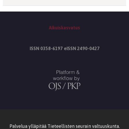
Aikuiskasvatus
ISSN 0358-6197 eISSN 2490-0427
Palvelua ylläpitää
Tieteellisten seurain valtuuskunta
.