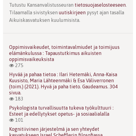
Tutustu Kansanvalistusseuran
tietosuojaselosteeseen
.
Tilaamalla sivistyksen
uutiskirjeen
pysyt ajan tasalla
Aikuiskasvatuksen kuulumisista.
Oppimisvaikeudet, toimintavalmiudet ja toimijuus
elämänkulussa : Tapaustutkimus aikuisten
oppimisvaikeuksista
275
Hyvää ja pahaa tietoa : Ilari Hetemäki, Anna-Kaisa
Kuusisto, Maria Lähteenmäki & Esa Väliverronen
(toim.) (2021). Hyvä ja paha tieto. Gaudeamus. 304
sivua.
183
Psykologista turvallisuutta tukeva työkulttuuri :
Esteet ja edellytykset opetus- ja sosiaalialalla
101
Kognitiivinen järjestelmä ja sen yhteydet
kasvatukseen Israel Schefflerin filosofiassa