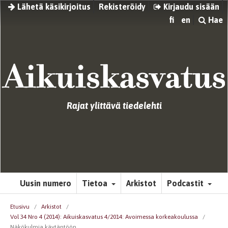
Lähetä käsikirjoitus
Rekisteröidy
Kirjaudu sisään
fi
en
Hae
Rajat ylittävä tiedelehti
Uusin numero
Tietoa
Arkistot
Podcastit
Etusivu
/
Arkistot
/
Vol 34 Nro 4 (2014): Aikuiskasvatus 4/2014: Avoimessa korkeakoulussa
/
Näkökulmia käytäntöön