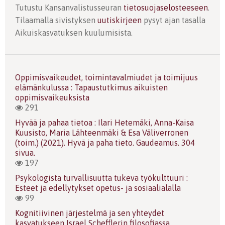
Tutustu Kansanvalistusseuran
tietosuojaselosteeseen
.
Tilaamalla sivistyksen
uutiskirjeen
pysyt ajan tasalla
Aikuiskasvatuksen kuulumisista.
Oppimisvaikeudet, toimintavalmiudet ja toimijuus
elämänkulussa : Tapaustutkimus aikuisten
oppimisvaikeuksista
291
Hyvää ja pahaa tietoa : Ilari Hetemäki, Anna-Kaisa
Kuusisto, Maria Lähteenmäki & Esa Väliverronen
(toim.) (2021). Hyvä ja paha tieto. Gaudeamus. 304
sivua.
197
Psykologista turvallisuutta tukeva työkulttuuri :
Esteet ja edellytykset opetus- ja sosiaalialalla
99
Kognitiivinen järjestelmä ja sen yhteydet
kasvatukseen Israel Schefflerin filosofiassa