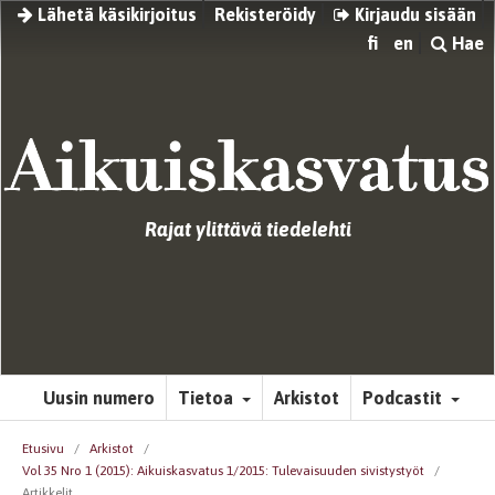
Lähetä käsikirjoitus
Rekisteröidy
Kirjaudu sisään
fi
en
Hae
Rajat ylittävä tiedelehti
Uusin numero
Tietoa
Arkistot
Podcastit
Etusivu
/
Arkistot
/
Vol 35 Nro 1 (2015): Aikuiskasvatus 1/2015: Tulevaisuuden sivistystyöt
/
Artikkelit