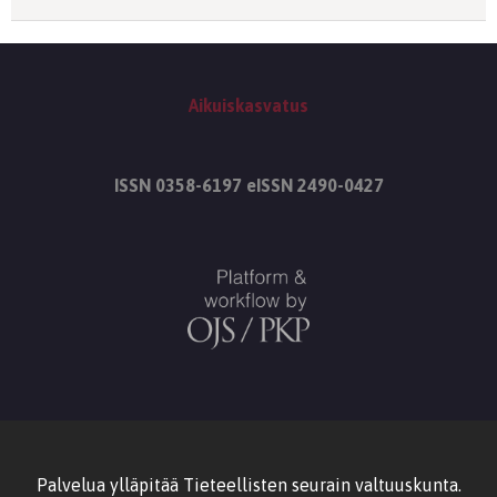
Aikuiskasvatus
ISSN 0358-6197 eISSN 2490-0427
Palvelua ylläpitää
Tieteellisten seurain valtuuskunta
.