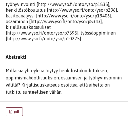
työhyvinvointi [http://www.yso.fi/onto/yso/p1835],
henkilöstökoulutus [http://www.yso.fi/onto/yso/p296],
käsiteanalyysi [http://www.yso.fi/onto/yso/p19406],
osaaminen [http://www.yso.fi/onto/yso/p8343],
kirjallisuuskatsaukset
[http://www.yso.fi/onto/yso/p7595], työssäoppiminen
[http://www.yso.fi/onto/yso/p10225]
Abstrakti
Millaisia yhteyksiä löytyy henkilöstökoulutuksen,
oppimismahdollisuuksien, osaamisen ja työhyvinvoinnin
välillä? Kirjallisuuskatsaus osoittaa, että aihetta on
tutkittu suhteellisen vähän.
pdf