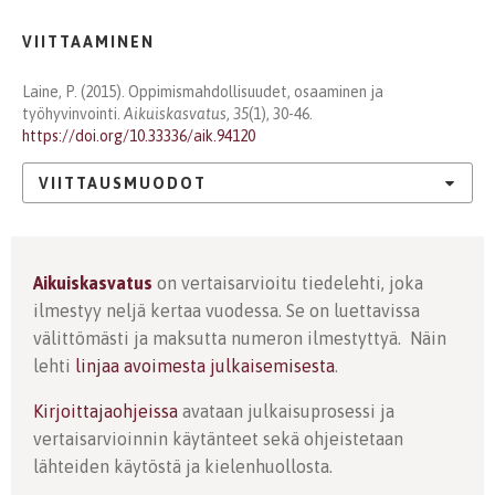
VIITTAAMINEN
Laine, P. (2015). Oppimismahdollisuudet, osaaminen ja
työhyvinvointi.
Aikuiskasvatus
,
35
(1), 30-46.
https://doi.org/10.33336/aik.94120
VIITTAUSMUODOT
Aikuiskasvatus
on vertaisarvioitu tiedelehti, joka
ilmestyy neljä kertaa vuodessa. Se on luettavissa
välittömästi ja maksutta numeron ilmestyttyä. Näin
lehti
linjaa avoimesta julkaisemisesta
.
Kirjoittajaohjeissa
avataan julkaisuprosessi ja
vertaisarvioinnin käytänteet sekä ohjeistetaan
lähteiden käytöstä ja kielenhuollosta.