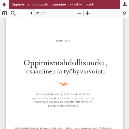
Oppimismahdollisuudet, osaaminen ja työhyvinvointi
Palvelua ylläpitää
Tieteellisten seurain valtuuskunta
.