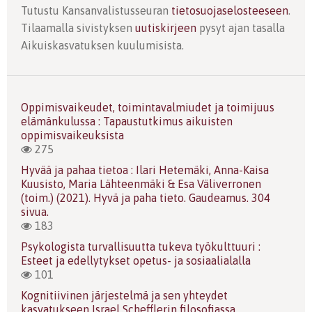
Tutustu Kansanvalistusseuran
tietosuojaselosteeseen
.
Tilaamalla sivistyksen
uutiskirjeen
pysyt ajan tasalla
Aikuiskasvatuksen kuulumisista.
Oppimisvaikeudet, toimintavalmiudet ja toimijuus
elämänkulussa : Tapaustutkimus aikuisten
oppimisvaikeuksista
275
Hyvää ja pahaa tietoa : Ilari Hetemäki, Anna-Kaisa
Kuusisto, Maria Lähteenmäki & Esa Väliverronen
(toim.) (2021). Hyvä ja paha tieto. Gaudeamus. 304
sivua.
183
Psykologista turvallisuutta tukeva työkulttuuri :
Esteet ja edellytykset opetus- ja sosiaalialalla
101
Kognitiivinen järjestelmä ja sen yhteydet
kasvatukseen Israel Schefflerin filosofiassa