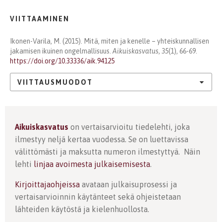
VIITTAAMINEN
Ikonen-Varila, M. (2015). Mitä, miten ja kenelle – yhteiskunnallisen
jakamisen ikuinen ongelmallisuus.
Aikuiskasvatus
,
35
(1), 66-69.
https://doi.org/10.33336/aik.94125
VIITTAUSMUODOT
Aikuiskasvatus
on vertaisarvioitu tiedelehti, joka
ilmestyy neljä kertaa vuodessa. Se on luettavissa
välittömästi ja maksutta numeron ilmestyttyä. Näin
lehti
linjaa avoimesta julkaisemisesta
.
Kirjoittajaohjeissa
avataan julkaisuprosessi ja
vertaisarvioinnin käytänteet sekä ohjeistetaan
lähteiden käytöstä ja kielenhuollosta.