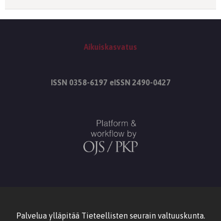
Aikuiskasvatus
ISSN 0358-6197 eISSN 2490-0427
Palvelua ylläpitää
Tieteellisten seurain valtuuskunta
.