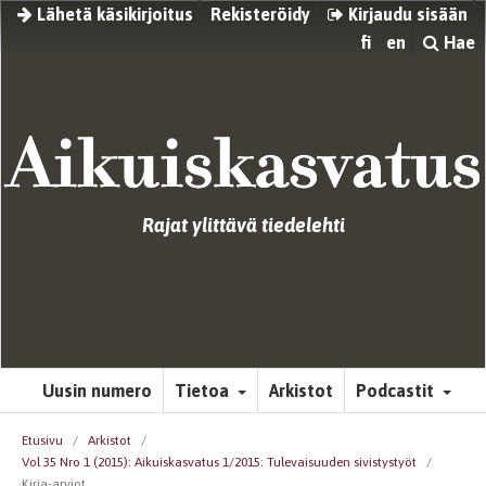
Lähetä käsikirjoitus
Rekisteröidy
Kirjaudu sisään
fi
en
Hae
Rajat ylittävä tiedelehti
Uusin numero
Tietoa
Arkistot
Podcastit
Etusivu
/
Arkistot
/
Vol 35 Nro 1 (2015): Aikuiskasvatus 1/2015: Tulevaisuuden sivistystyöt
/
Kirja-arviot