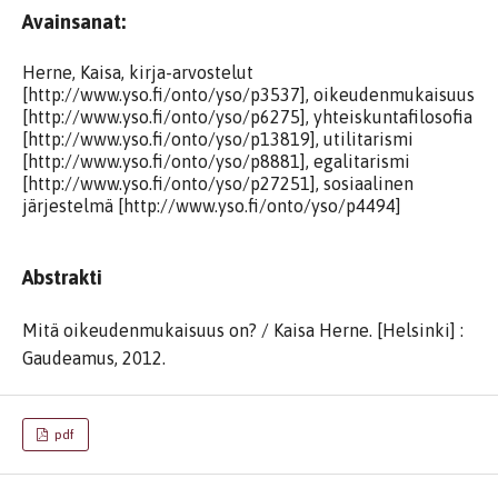
Avainsanat:
Herne, Kaisa, kirja-arvostelut
[http://www.yso.fi/onto/yso/p3537], oikeudenmukaisuus
[http://www.yso.fi/onto/yso/p6275], yhteiskuntafilosofia
[http://www.yso.fi/onto/yso/p13819], utilitarismi
[http://www.yso.fi/onto/yso/p8881], egalitarismi
[http://www.yso.fi/onto/yso/p27251], sosiaalinen
järjestelmä [http://www.yso.fi/onto/yso/p4494]
Abstrakti
Mitä oikeudenmukaisuus on? / Kaisa Herne. [Helsinki] :
Gaudeamus, 2012.
pdf