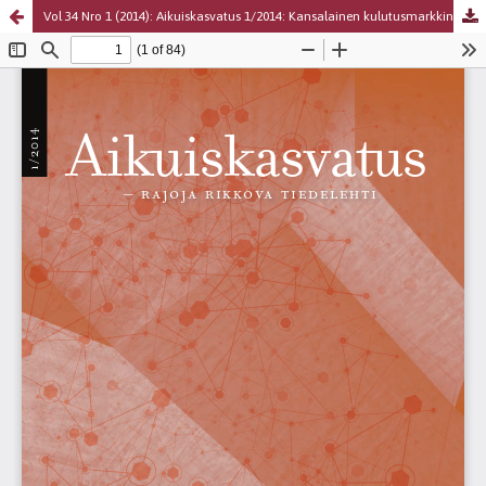
Vol 34 Nro 1 (2014): Aikuiskasvatus 1/2014: Kansalainen kulutusmarkkinoilla
Palvelua ylläpitää
Tieteellisten seurain valtuuskunta
.