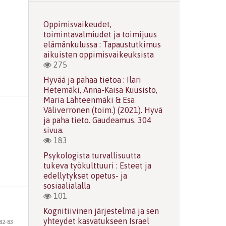
Oppimisvaikeudet,
toimintavalmiudet ja toimijuus
elämänkulussa : Tapaustutkimus
aikuisten oppimisvaikeuksista
275
Hyvää ja pahaa tietoa : Ilari
Hetemäki, Anna-Kaisa Kuusisto,
Maria Lähteenmäki & Esa
Väliverronen (toim.) (2021). Hyvä
ja paha tieto. Gaudeamus. 304
sivua.
183
Psykologista turvallisuutta
tukeva työkulttuuri : Esteet ja
edellytykset opetus- ja
sosiaalialalla
101
Kognitiivinen järjestelmä ja sen
yhteydet kasvatukseen Israel
82-83