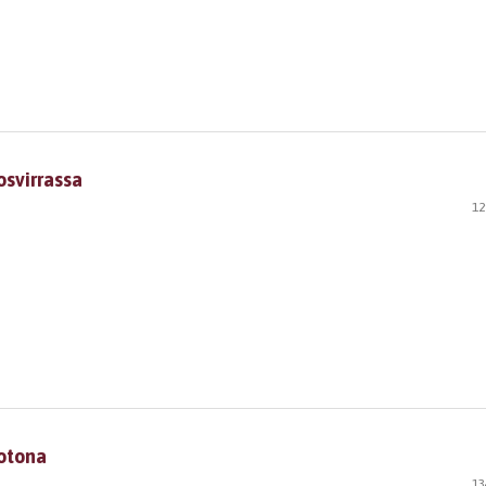
svirrassa
12
uotona
13