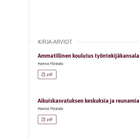
KIRJA-ARVIOT
Ammatillinen koulutus työntekijäkansal
Hanna Ylöstalo
pdf
Aikuiskasvatuksen keskuksia ja reunami
Hanna Ylöstalo
pdf