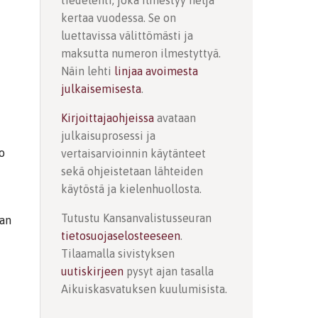
tiedelehti, joka ilmestyy neljä
kertaa vuodessa. Se on
luettavissa välittömästi ja
maksutta numeron ilmestyttyä.
Näin lehti
linjaa avoimesta
julkaisemisesta
.
Kirjoittajaohjeissa
avataan
julkaisuprosessi ja
o
vertaisarvioinnin käytänteet
sekä ohjeistetaan lähteiden
käytöstä ja kielenhuollosta.
Tutustu Kansanvalistusseuran
van
tietosuojaselosteeseen
.
Tilaamalla sivistyksen
uutiskirjeen
pysyt ajan tasalla
Aikuiskasvatuksen kuulumisista.