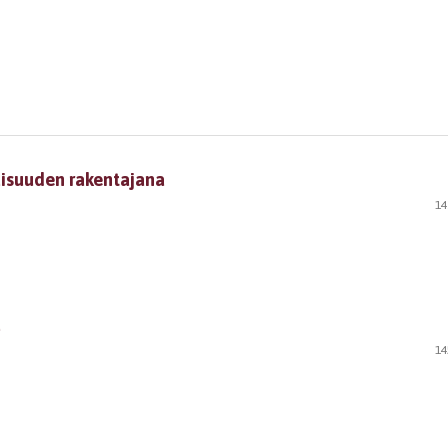
aisuuden rakentajana
14
a
14