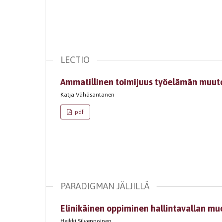
LECTIO
Ammatillinen toimijuus työelämän muuto
Katja Vähäsantanen
pdf
PARADIGMAN JÄLJILLÄ
Elinikäinen oppiminen hallintavallan m
Heikki Silvennoinen