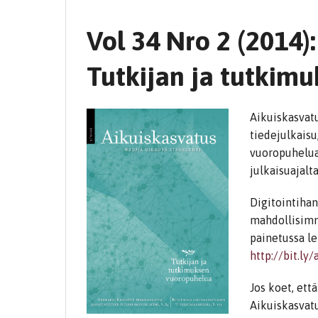
Vol 34 Nro 2 (2014)
Tutkijan ja tutkim
Aikuiskasvat
tiedejulkaisu
vuoropuhelua 
julkaisuajalt
Digitointihan
mahdollisimma
painetussa l
http://bit.ly
Jos koet, ett
Aikuiskasvat