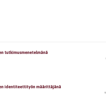
een tutkimusmenetelmänä
en identiteettityön määrittäjänä
9