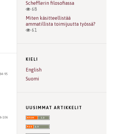
Schefflerin filosofiassa
68
Miten käsitteellistää
ammatillista toimijuutta työssä?
61
KIELI
English
84-95
Suomi
UUSIMMAT ARTIKKELIT
6-106