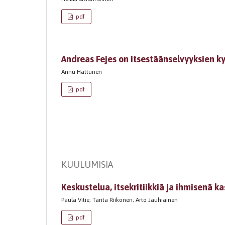
pdf
Andreas Fejes on itsestäänselvyyksien k
Annu Hattunen
pdf
KUULUMISIA
Keskustelua, itsekritiikkiä ja ihmisenä k
Paula Vitie, Tarita Riikonen, Arto Jauhiainen
pdf