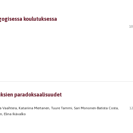
gogisessa koulutuksessa
10
uuksien paradoksaalisuudet
na Vaahtera, Katariina Mertanen, Tuure Tammi, Sari Mononen-Batista Costa,
12
en, Elina Ikävalko