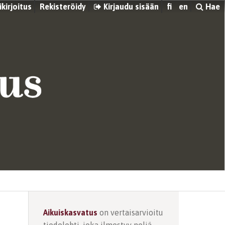
kirjoitus
Rekisteröidy
Kirjaudu sisään
fi
en
Hae
Aikuiskasvatus
on vertaisarvioitu