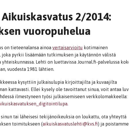
: Aikuiskasvatus 2/2014:
uksen vuoropuhelua
us on tieteenalansa ainoa
vertaisarvioitu
kotimainen
, joka pyrkii lisäämään tutkimuksen ja käytännön välistä
yhteiskunnassa. Lehti on luettavissa Journal.fi-palvelussa kok
aan, vuodesta 1981 lähtien.
kkeessa kysyttiin julkaisulupia kirjoittajilta ja kuvaajilta
n kattavasti. Ellei kysely ole tavoittanut sinua, voit antaa lu
ehdessä ilmestyneen työsi julkaisemiseen verkkolomakkeella:
/aikuiskasvatuksen_digitointilupa
.
ä sinun tai läheisesi tekijänoikeuksia on loukattu, ota yhteyttä
uksen toimitukseen (
aikuiskasvatuslehti@kvs.fi
) ja poistamme