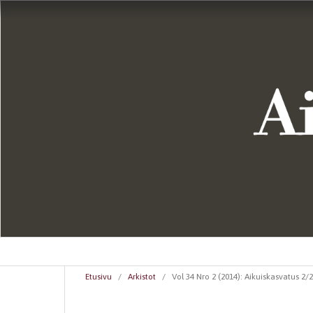
Etusivu
/
Arkistot
/
Vol 34 Nro 2 (2014): Aikuiskasvatus 2