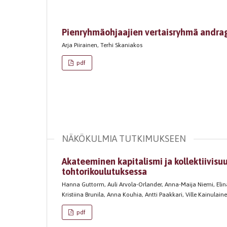
Pienryhmäohjaajien vertaisryhmä andra
Arja Piirainen, Terhi Skaniakos
pdf
NÄKÖKULMIA TUTKIMUKSEEN
Akateeminen kapitalismi ja kollektiivis
tohtorikoulutuksessa
Hanna Guttorm, Auli Arvola-Orlander, Anna-Maija Niemi, Eli
Kristiina Brunila, Anna Kouhia, Antti Paakkari, Ville Kainulain
pdf