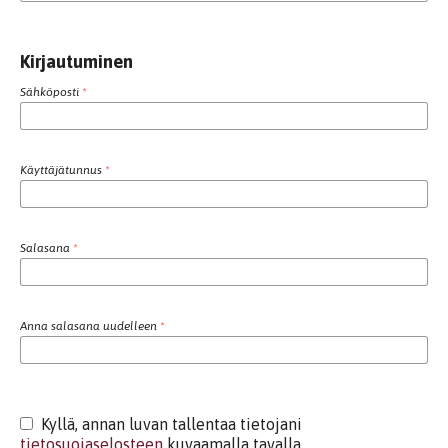
Kirjautuminen
Sähköposti
*
Käyttäjätunnus
*
Salasana
*
Anna salasana uudelleen
*
Kyllä, annan luvan tallentaa tietojani
tietosuojaselosteen
kuvaamalla tavalla.