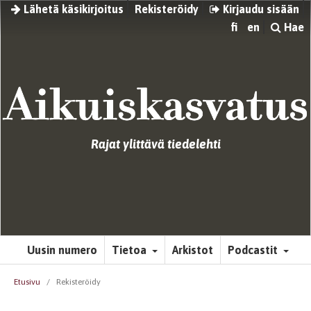
Lähetä käsikirjoitus
Rekisteröidy
Kirjaudu sisään
fi
en
Hae
Rajat ylittävä tiedelehti
Uusin numero
Tietoa
Arkistot
Podcastit
Etusivu
/
Rekisteröidy