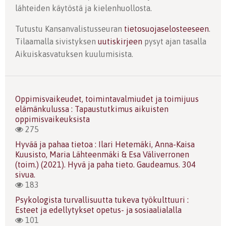
lähteiden käytöstä ja kielenhuollosta.
Tutustu Kansanvalistusseuran
tietosuojaselosteeseen
.
Tilaamalla sivistyksen
uutiskirjeen
pysyt ajan tasalla
Aikuiskasvatuksen kuulumisista.
Oppimisvaikeudet, toimintavalmiudet ja toimijuus
elämänkulussa : Tapaustutkimus aikuisten
oppimisvaikeuksista
275
Hyvää ja pahaa tietoa : Ilari Hetemäki, Anna-Kaisa
Kuusisto, Maria Lähteenmäki & Esa Väliverronen
(toim.) (2021). Hyvä ja paha tieto. Gaudeamus. 304
sivua.
183
Psykologista turvallisuutta tukeva työkulttuuri :
Esteet ja edellytykset opetus- ja sosiaalialalla
101