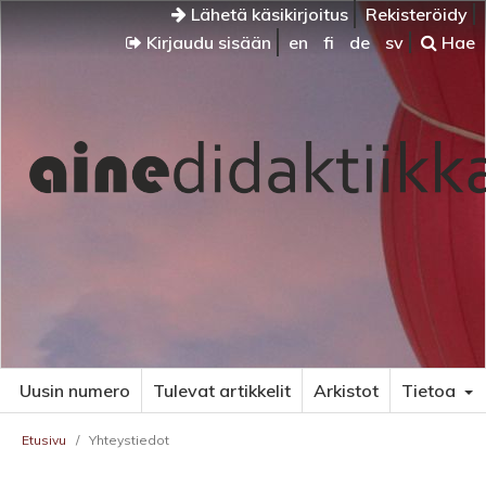
Lähetä käsikirjoitus
Rekisteröidy
Kirjaudu sisään
en
fi
de
sv
Hae
Uusin numero
Tulevat artikkelit
Arkistot
Tietoa
Etusivu
/
Yhteystiedot