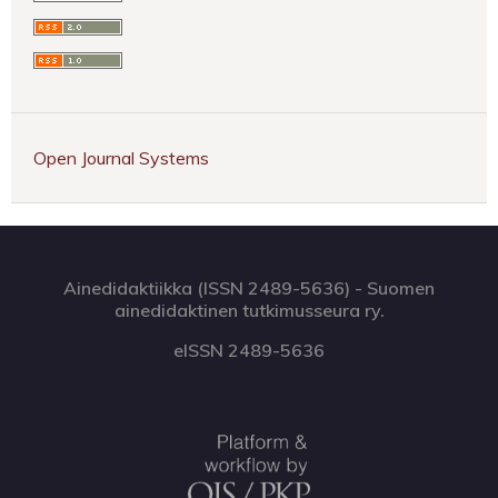
Open Journal Systems
Ainedidaktiikka (ISSN 2489-5636) - Suomen
ainedidaktinen tutkimusseura ry.
eISSN 2489-5636