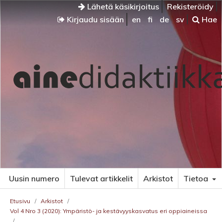
Lähetä käsikirjoitus
Rekisteröidy
Kirjaudu sisään
en
fi
de
sv
Hae
Uusin numero
Tulevat artikkelit
Arkistot
Tietoa
Etusivu
/
Arkistot
/
Vol 4 Nro 3 (2020): Ympäristö- ja kestävyyskasvatus eri oppiaineissa
/