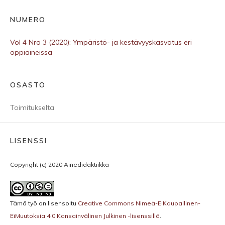
NUMERO
Vol 4 Nro 3 (2020): Ympäristö- ja kestävyyskasvatus eri
oppiaineissa
OSASTO
Toimitukselta
LISENSSI
Copyright (c) 2020 Ainedidaktiikka
Tämä työ on lisensoitu
Creative Commons Nimeä-EiKaupallinen-
EiMuutoksia 4.0 Kansainvälinen Julkinen -lisenssillä
.