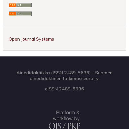
Open Journal Systems
Ainedidaktiikka (ISSN 2489-5636) - Suomen
ainedidaktinen tutkimusseura ry.
eISSN 2489-5636