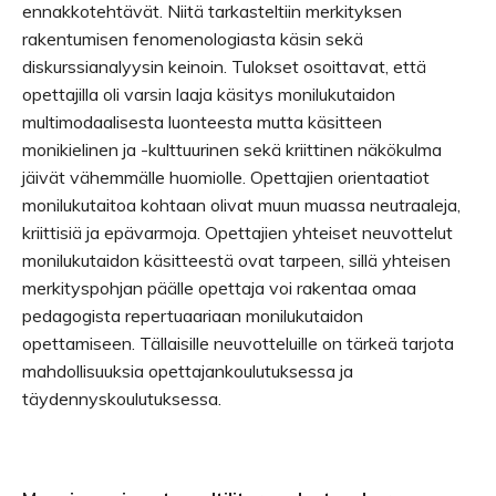
ennakkotehtävät. Niitä tarkasteltiin merkityksen
rakentumisen fenomenologiasta käsin sekä
diskurssianalyysin keinoin. Tulokset osoittavat, että
opettajilla oli varsin laaja käsitys monilukutaidon
multimodaalisesta luonteesta mutta käsitteen
monikielinen ja -kulttuurinen sekä kriittinen näkökulma
jäivät vähemmälle huomiolle. Opettajien orientaatiot
monilukutaitoa kohtaan olivat muun muassa neutraaleja,
kriittisiä ja epävarmoja. Opettajien yhteiset neuvottelut
monilukutaidon käsitteestä ovat tarpeen, sillä yhteisen
merkityspohjan päälle opettaja voi rakentaa omaa
pedagogista repertuaariaan monilukutaidon
opettamiseen. Tällaisille neuvotteluille on tärkeä tarjota
mahdollisuuksia opettajankoulutuksessa ja
täydennyskoulutuksessa.