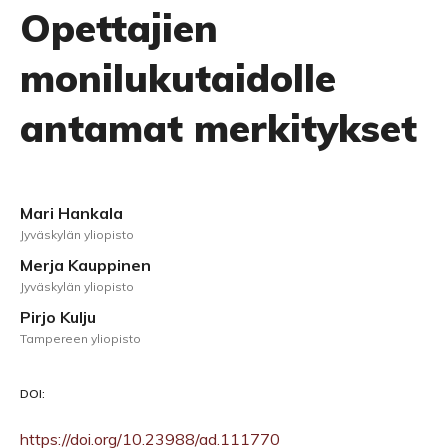
Opettajien
monilukutaidolle
antamat merkitykset
Mari Hankala
Jyväskylän yliopisto
Merja Kauppinen
Jyväskylän yliopisto
Pirjo Kulju
Tampereen yliopisto
DOI:
https://doi.org/10.23988/ad.111770