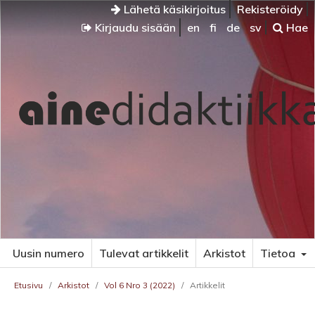
Lähetä käsikirjoitus
Rekisteröidy
Kirjaudu sisään
en
fi
de
sv
Hae
Uusin numero
Tulevat artikkelit
Arkistot
Tietoa
Etusivu
/
Arkistot
/
Vol 6 Nro 3 (2022)
/
Artikkelit