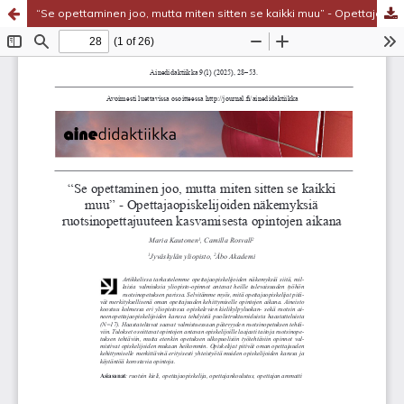
“Se opettaminen joo, mutta miten sitten se kaikki muu” - Opettajaopiskelijoiden näkemyksiä ruotsinopettajuuteen kasvamisesta opintojen aikana
Palvelua ylläpitää
Tieteellisten seurain valtuuskunta
.