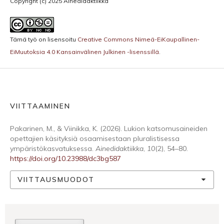
Copyright (c) 2025 Ainedidaktiikka
Tämä työ on lisensoitu
Creative Commons Nimeä-EiKaupallinen-
EiMuutoksia 4.0 Kansainvälinen Julkinen -lisenssillä
.
VIITTAAMINEN
Pakarinen, M., & Viinikka, K. (2026). Lukion katsomusaineiden
opettajien käsityksiä osaamisestaan pluralistisessa
ympäristökasvatuksessa.
Ainedidaktiikka
,
10
(2), 54–80.
https://doi.org/10.23988/dc3bg587
VIITTAUSMUODOT