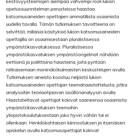
kestävyysteemojen aiempaa vahvempi rooli lukion
opetussuunnitelman perusteissa haastaa
katsomusaineiden opettajien ammatillista osaamista
uudella tavalla. Tämän tutkimuksen tavoitteena on
selvittää, millaisia käsityksiä lukion katsomusaineiden
opettajilla on osaamisestaan pluralistisessa
ympäristökasvatuksessa. Pluralistisessa
ympäristökasvatuksen ympäristöongelmat nähdään
eettisinä ja poliittisina haasteina, joita pyritään
ratkaisemaan moninäkökulmaisten keskustelujen avulla.
Tutkimuksen aineisto koostuu neljästä lukion
katsomusaineiden opettajan teemahaastattelusta, jotka
analysoitiin teoriaohjaavan sisällönanalyysin avulla.
Haastateltavat opettajat kokivat saaneensa osaamista
ympäristökasvatuksen teemoihin
yliopistokoulutuksestaan joko hyvin vähän tai ei
ollenkaan. Henkilökohtaisen kiinnostuksen ja itsenäisen
opiskelun avulla katsomusopettajat kokivat