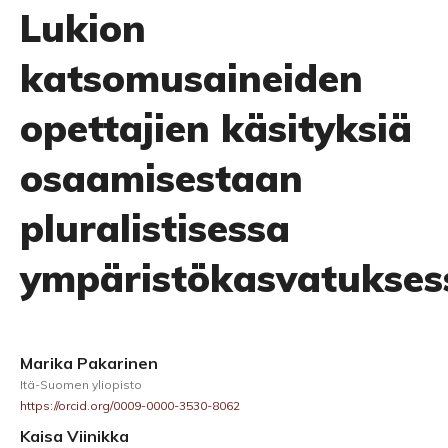
Lukion
katsomusaineiden
opettajien käsityksiä
osaamisestaan
pluralistisessa
ympäristökasvatukses
Marika Pakarinen
Itä-Suomen yliopisto
https://orcid.org/0009-0000-3530-8062
Kaisa Viinikka