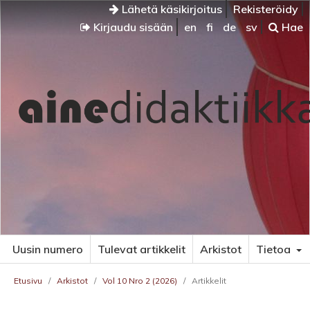
Lähetä käsikirjoitus
Rekisteröidy
Kirjaudu sisään
en
fi
de
sv
Hae
Uusin numero
Tulevat artikkelit
Arkistot
Tietoa
Etusivu
/
Arkistot
/
Vol 10 Nro 2 (2026)
/
Artikkelit