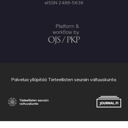
eISSN 2489-5636
Palvelua ylläpitää
Tieteellisten seurain valtuuskunta
.