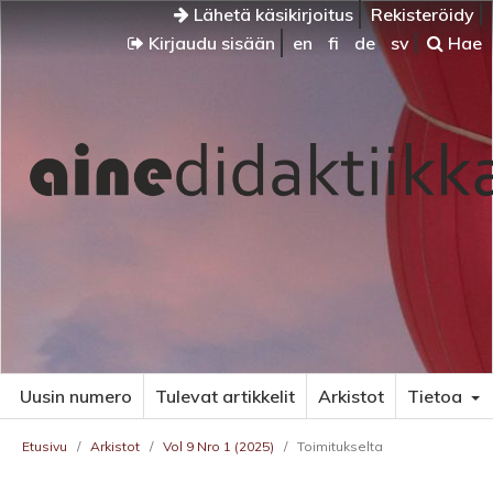
Lähetä käsikirjoitus
Rekisteröidy
Kirjaudu sisään
en
fi
de
sv
Hae
Uusin numero
Tulevat artikkelit
Arkistot
Tietoa
Etusivu
/
Arkistot
/
Vol 9 Nro 1 (2025)
/
Toimitukselta