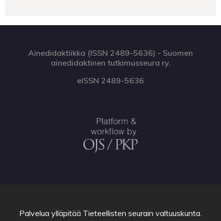
Ainedidaktiikka (ISSN 2489-5636) - Suomen
ainedidaktinen tutkimusseura ry.
eISSN 2489-5636
Palvelua ylläpitää
Tieteellisten seurain valtuuskunta
.