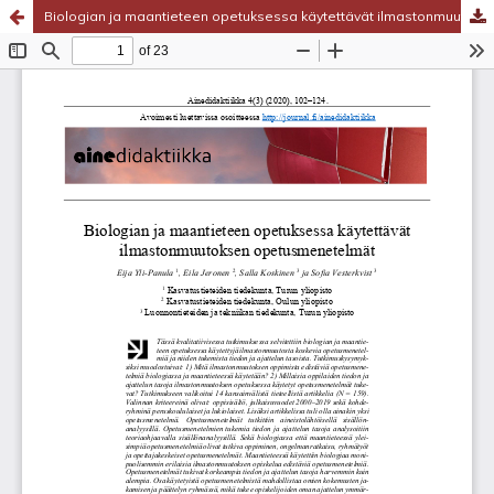
Biologian ja maantieteen opetuksessa käytettävät ilmastonmuutoksen opetusmenetelmät
Palvelua ylläpitää
Tieteellisten seurain valtuuskunta
.