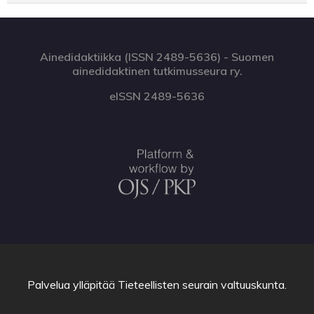
Ainedidaktiikka (ISSN 2489-5636) - Suomen
ainedidaktinen tutkimusseura ry.
eISSN 2489-5636
Palvelua ylläpitää
Tieteellisten seurain valtuuskunta
.