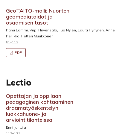
GeoTAITO-malli: Nuorten
geomediataidot ja
osaamisen tasot
Panu Lammi, Virpi Hirvensalo, Tua Nylén, Laura Hynynen, Anne
Pellikka, Petteri Muukkonen
81–112
PDF
Lectio
Opettajan ja oppilaan
pedagoginen kohtaaminen
draamatyöskentelyn
luokkahuone- ja
arviointitilanteissa
Enni Junttila
113–121