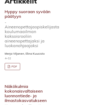
Artikkelit
Hyppy suoraan syvään
päätyyn
-
Aineenopettajaopiskelijasta
koulumaailman
kaksoisrooliin
aineenopettajaksi ja
luokanohjaajaksi
Merja Viljanen, Elina Kuusisto
4–32
PDF
Näkökulmia
kokonaisvaltaiseen
luonnontiede- ja
ilmastokasvatukseen