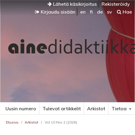
Lähetä käsikirjoitus
Rekisteröidy
Kirjaudu sisään
en
fi
de
sv
Hae
Uusin numero
Tulevat artikkelit
Arkistot
Tietoa
Etusivu
/
Arkistot
/
Vol 10 Nro 2 (2026)