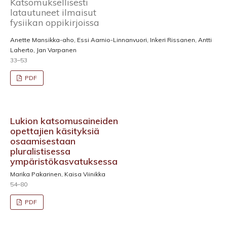
Katsomuksellisesti
latautuneet ilmaisut
fysiikan oppikirjoissa
Anette Mansikka-aho, Essi Aarnio-Linnanvuori, Inkeri Rissanen, Antti
Laherto, Jan Varpanen
33–53
PDF
Lukion katsomusaineiden
opettajien käsityksiä
osaamisestaan
pluralistisessa
ympäristökasvatuksessa
Marika Pakarinen, Kaisa Viinikka
54–80
PDF