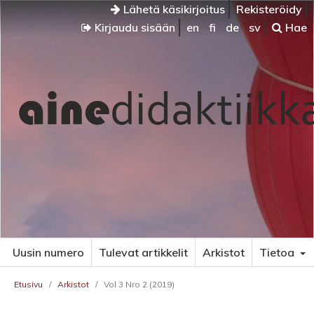
Lähetä käsikirjoitus
Rekisteröidy
Kirjaudu sisään
en
fi
de
sv
Hae
Uusin numero
Tulevat artikkelit
Arkistot
Tietoa
Etusivu
/
Arkistot
/
Vol 3 Nro 2 (2019)