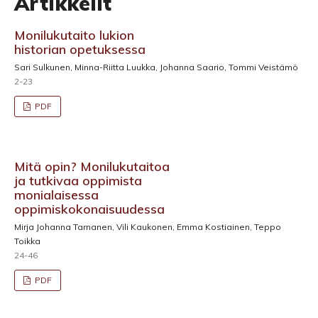
Artikkelit
Monilukutaito lukion
historian opetuksessa
Sari Sulkunen, Minna-Riitta Luukka, Johanna Saario, Tommi Veistämö
2-23
PDF
Mitä opin? Monilukutaitoa
ja tutkivaa oppimista
monialaisessa
oppimiskokonaisuudessa
Mirja Johanna Tarnanen, Vili Kaukonen, Emma Kostiainen, Teppo
Toikka
24-46
PDF