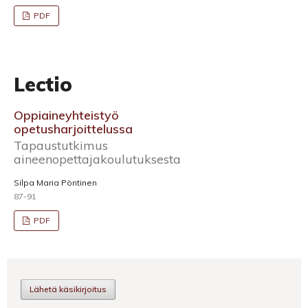
PDF
Lectio
Oppiaineyhteistyö
opetusharjoittelussa
Tapaustutkimus
aineenopettajakoulutuksesta
Silpa Maria Pöntinen
87-91
PDF
Lähetä käsikirjoitus