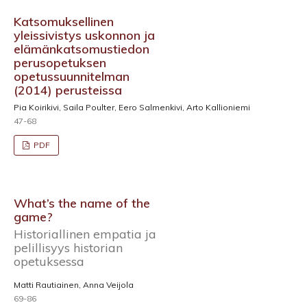
Katsomuksellinen
yleissivistys uskonnon ja
elämänkatsomustiedon
perusopetuksen
opetussuunnitelman
(2014) perusteissa
Pia Koirikivi, Saila Poulter, Eero Salmenkivi, Arto Kallioniemi
47-68
PDF
What’s the name of the
game?
Historiallinen empatia ja
pelillisyys historian
opetuksessa
Matti Rautiainen, Anna Veijola
69-86