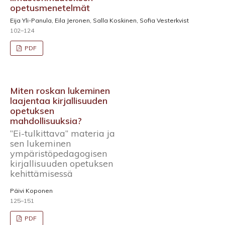
opetusmenetelmät
Eija Yli-Panula, Eila Jeronen, Salla Koskinen, Sofia Vesterkvist
102–124
PDF
Miten roskan lukeminen
laajentaa kirjallisuuden
opetuksen
mahdollisuuksia?
”Ei-tulkittava” materia ja
sen lukeminen
ympäristöpedagogisen
kirjallisuuden opetuksen
kehittämisessä
Päivi Koponen
125–151
PDF