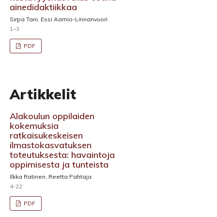
ainedidaktiikkaa
Sirpa Tani, Essi Aarnio-Linnanvuori
1–3
PDF
Artikkelit
Alakoulun oppilaiden
kokemuksia
ratkaisukeskeisen
ilmastokasvatuksen
toteutuksesta: havaintoja
oppimisesta ja tunteista
Ilkka Ratinen, Reetta Pahtaja
4-22
PDF