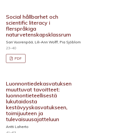
Social hållbarhet och
scientific literacy i
flerspråkiga
naturvetenskapsklassrum
Sari Vuorenpää, Lili-Ann Wolff, Pia Sjöblom
23–40
PDF
Luonnontiedekasvatuksen
muuttuvat tavoitteet:
luonnontieteellisestä
lukutaidosta
kestävyyskasvatukseen,
toimijuuteen ja
tulevaisuusajatteluun
Antti Laherto
41–63