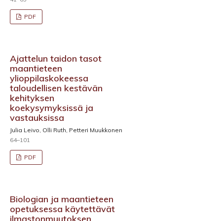
PDF
Ajattelun taidon tasot
maantieteen
ylioppilaskokeessa
taloudellisen kestävän
kehityksen
koekysymyksissä ja
vastauksissa
Julia Leivo, Olli Ruth, Petteri Muukkonen
64–101
PDF
Biologian ja maantieteen
opetuksessa käytettävät
ilmastonmuutoksen