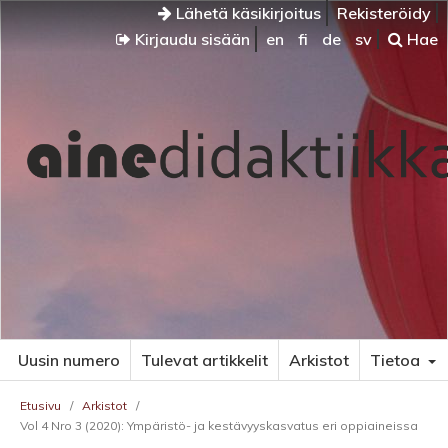
Lähetä käsikirjoitus
Rekisteröidy
Kirjaudu sisään
en
fi
de
sv
Hae
Uusin numero
Tulevat artikkelit
Arkistot
Tietoa
Etusivu
/
Arkistot
/
Vol 4 Nro 3 (2020): Ympäristö- ja kestävyyskasvatus eri oppiaineissa