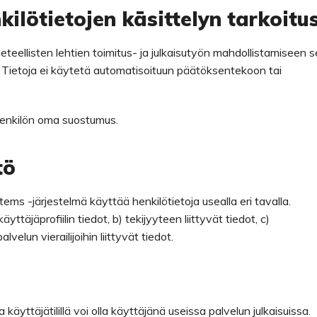
kilötietojen käsittelyn tarkoitu
eteellisten lehtien toimitus- ja julkaisutyön mahdollistamiseen 
n. Tietoja ei käytetä automatisoituun päätöksentekoon tai
 henkilön oma suostumus.
tö
ems -järjestelmä käyttää henkilötietoja usealla eri tavalla.
ttäjäprofiilin tiedot, b) tekijyyteen liittyvät tiedot, c)
alvelun vierailijoihin liittyvät tiedot.
 käyttäjätilillä voi olla käyttäjänä useissa palvelun julkaisuissa.