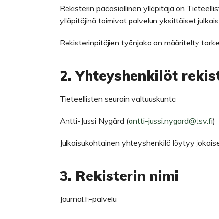
Rekisterin pääasiallinen ylläpitäjä on Tieteellis
ylläpitäjinä toimivat palvelun yksittäiset julkaisu
Rekisterinpitäjien työnjako on määritelty tark
2. Yhteyshenkilöt rekis
Tieteellisten seurain valtuuskunta
Antti-Jussi Nygård (
antti-jussi.nygard@tsv.fi
)
Julkaisukohtainen yhteyshenkilö löytyy jokaise
3. Rekisterin nimi
Journal.fi-palvelu