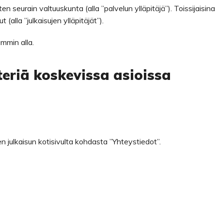
ten seurain valtuuskunta (alla ”palvelun ylläpitäjä”). Toissijaisina
t (alla ”julkaisujen ylläpitäjät”).
emmin alla.
teriä koskevissa asioissa
n julkaisun kotisivulta kohdasta ”Yhteystiedot”.