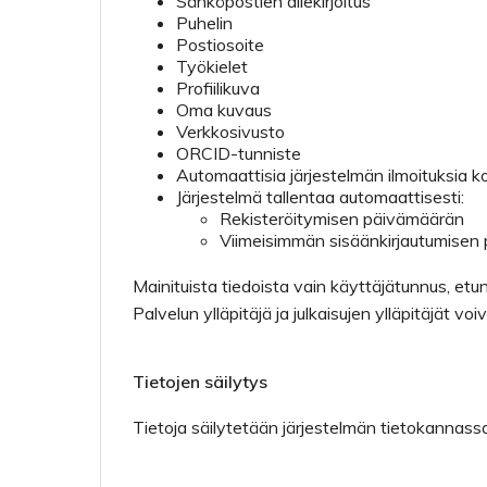
Sähköpostien allekirjoitus
Puhelin
Postiosoite
Työkielet
Profiilikuva
Oma kuvaus
Verkkosivusto
ORCID-tunniste
Automaattisia järjestelmän ilmoituksia 
Järjestelmä tallentaa automaattisesti:
Rekisteröitymisen päivämäärän
Viimeisimmän sisäänkirjautumisen
Mainituista tiedoista vain käyttäjätunnus, etuni
Palvelun ylläpitäjä ja julkaisujen ylläpitäjät vo
Tietojen säilytys
Tietoja säilytetään järjestelmän tietokannas