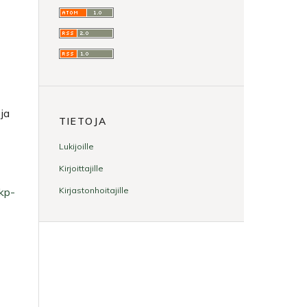
ja
TIETOJA
Lukijoille
Kirjoittajille
pkp-
Kirjastonhoitajille