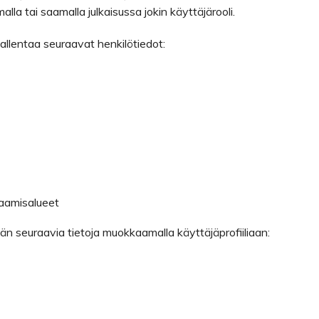
malla tai saamalla julkaisussa jokin käyttäjärooli.
tallentaa seuraavat henkilötiedot:
osaamisalueet
än seuraavia tietoja muokkaamalla käyttäjäprofiiliaan: