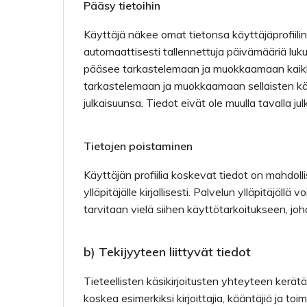
Pääsy tietoihin
Käyttäjä näkee omat tietonsa käyttäjäprofiilin
automaattisesti tallennettuja päivämääriä luk
pääsee tarkastelemaan ja muokkaamaan kaikkien
tarkastelemaan ja muokkaamaan sellaisten käyt
julkaisuunsa. Tiedot eivät ole muulla tavalla julk
Tietojen poistaminen
Käyttäjän profiilia koskevat tiedot on mahdol
ylläpitäjälle kirjallisesti. Palvelun ylläpitäjällä
tarvitaan vielä siihen käyttötarkoitukseen, joh
b) Tekijyyteen liittyvät tiedot
Tieteellisten käsikirjoitusten yhteyteen kerätä
koskea esimerkiksi kirjoittajia, kääntäjiä ja toim