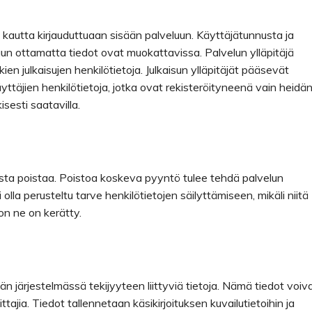
 kautta kirjauduttuaan sisään palveluun. Käyttäjätunnusta ja
uun ottamatta tiedot ovat muokattavissa. Palvelun ylläpitäjä
 julkaisujen henkilötietoja. Julkaisun ylläpitäjät pääsevät
täjien henkilötietoja, jotka ovat rekisteröityneenä vain heidä
isesti saatavilla.
lista poistaa. Poistoa koskeva pyyntö tulee tehdä palvelun
 voi olla perusteltu tarve henkilötietojen säilyttämiseen, mikäli niitä
on ne on kerätty.
än järjestelmässä tekijyyteen liittyviä tietoja. Nämä tiedot voiv
ittajia. Tiedot tallennetaan käsikirjoituksen kuvailutietoihin ja