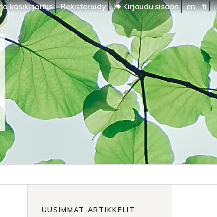
ä käsikirjoitus
Rekisteröidy
Kirjaudu sisään
en
fi
UUSIMMAT ARTIKKELIT