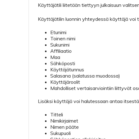
Käyttäjätili liitetään tiettyyn julkaisuun valitse
Käyttäjätilin luonnin yhteydessä käyttäjä voi 
Etunimi
Toinen nimi
Sukunimi
Affiliaatio
Maa
Sähköposti
Käyttäjätunnus
Salasana (salatussa muodossa)
Käyttäjäroolit
Mahdolliset vertaisarviointiin liittyvät 
Lisäksi käyttäjä voi halutessaan antaa itsestä
Titteli
Nimikirjaimet
Nimen pääte
Sukupuoli