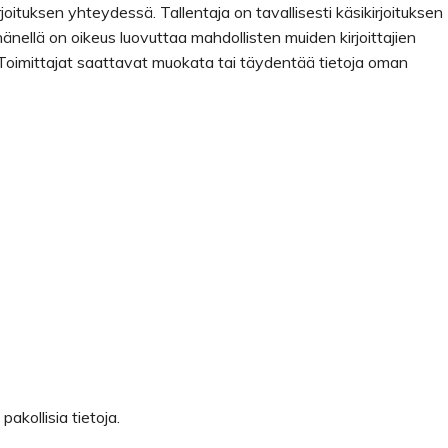
irjoituksen yhteydessä. Tallentaja on tavallisesti käsikirjoituksen
ä hänellä on oikeus luovuttaa mahdollisten muiden kirjoittajien
n. Toimittajat saattavat muokata tai täydentää tietoja oman
akollisia tietoja.