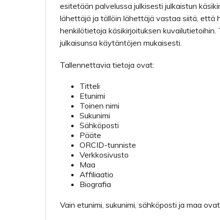
esitetään palvelussa julkisesti julkaistun käsik
lähettäjä ja tällöin lähettäjä vastaa siitä, ett
henkilötietoja käsikirjoituksen kuvailutietoihi
julkaisunsa käytäntöjen mukaisesti.
Tallennettavia tietoja ovat:
Titteli
Etunimi
Toinen nimi
Sukunimi
Sähköposti
Pääte
ORCID-tunniste
Verkkosivusto
Maa
Affiliaatio
Biografia
Vain etunimi, sukunimi, sähköposti ja maa ovat p