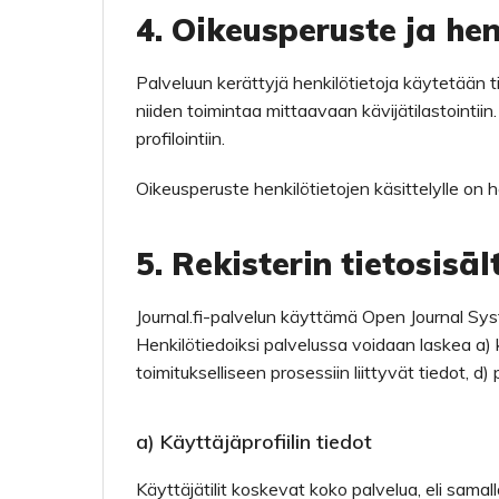
4. Oikeusperuste ja hen
Palveluun kerättyjä henkilötietoja käytetään ti
niiden toimintaa mittaavaan kävijätilastointii
profilointiin.
Oikeusperuste henkilötietojen käsittelylle on
5. Rekisterin tietosisäl
Journal.fi-palvelun käyttämä Open Journal Syst
Henkilötiedoiksi palvelussa voidaan laskea a) käy
toimitukselliseen prosessiin liittyvät tiedot, d) p
a) Käyttäjäprofiilin tiedot
Käyttäjätilit koskevat koko palvelua, eli samalla