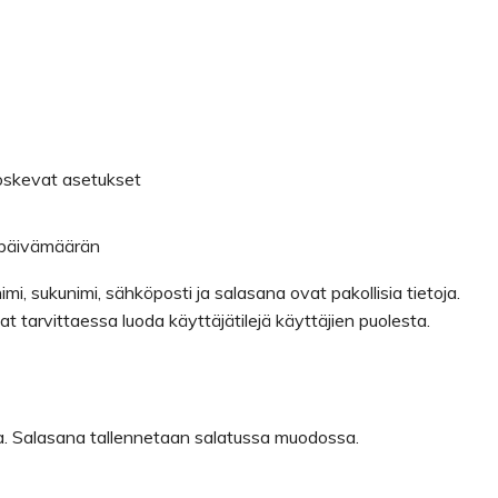
koskevat asetukset
 päivämäärän
mi, sukunimi, sähköposti ja salasana ovat pakollisia tietoja.
ivat tarvittaessa luoda käyttäjätilejä käyttäjien puolesta.
sa. Salasana tallennetaan salatussa muodossa.