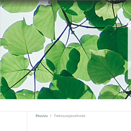
Etusivu
/
Tietosuojaseloste