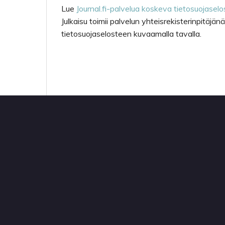
Lue
Journal.fi-palvelua koskeva tietosuojaselo
Julkaisu toimii palvelun yhteisrekisterinpitäj
tietosuojaselosteen kuvaamalla tavalla.