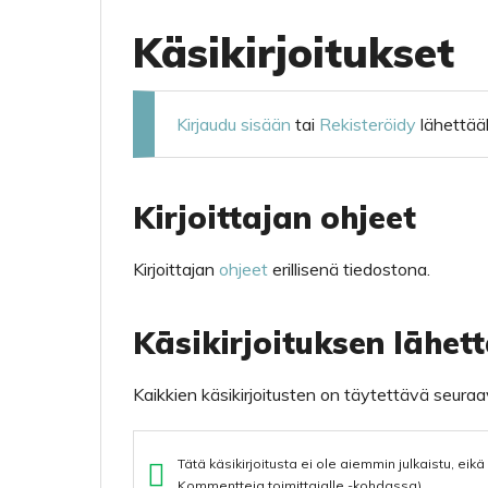
Käsikirjoitukset
Kirjaudu sisään
tai
Rekisteröidy
lähettääk
Kirjoittajan ohjeet
Kirjoittajan
ohjeet
erillisenä tiedostona.
Käsikirjoituksen lähet
Kaikkien käsikirjoitusten on täytettävä seura
Tätä käsikirjoitusta ei ole aiemmin julkaistu, eikä
Kommentteja toimittajalle -kohdassa).