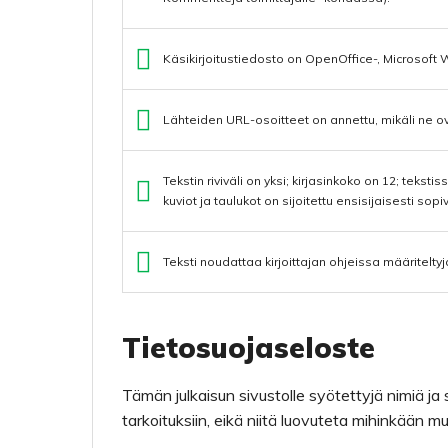
Käsikirjoitustiedosto on OpenOffice-, Microsoft
Lähteiden URL-osoitteet on annettu, mikäli ne ov
Tekstin riviväli on yksi; kirjasinkoko on 12; tekstis
kuviot ja taulukot on sijoitettu ensisijaisesti sopi
Teksti noudattaa kirjoittajan ohjeissa määriteltyjä
Tietosuojaseloste
Tämän julkaisun sivustolle syötettyjä nimiä j
tarkoituksiin, eikä niitä luovuteta mihinkään mu