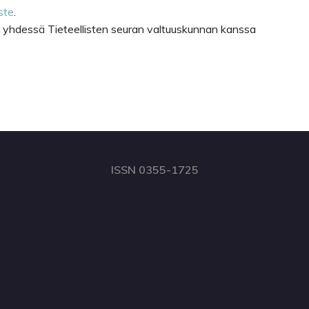
ste
.
änä yhdessä Tieteellisten seuran valtuuskunnan kanssa
ISSN 0355-1725