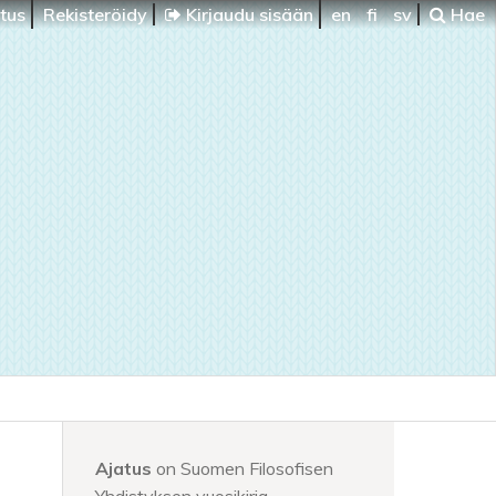
itus
Rekisteröidy
Kirjaudu sisään
en
fi
sv
Hae
Ajatus
on Suomen Filosofisen