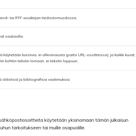
 Word- tai RTF-asiakirjan tiedostomuodossa.
at saatavilla.
sä käytetään kursiivia, ei alleviivausta (paitsi URL-osoitteissa); ja kaikki kuvat,
viin kohtiin tekstin lomaan, ei tekstin loppuun.
 stilistisiä ja bibliografisia vaatimuksia.
a sähköpostiosoitteita käytetään yksinomaan tämän julkaisun
uhun tarkoitukseen tai muille osapuolille.