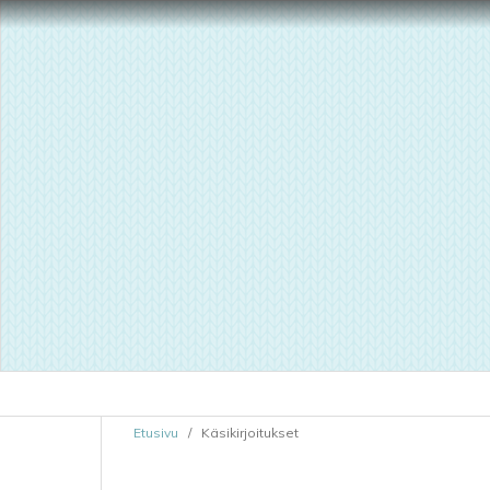
Etusivu
/
Käsikirjoitukset