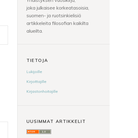
Yhdistyksen vuosikirja,
joka julkaisee korkeatasoisia,
suomen- ja ruotsinkielisiä
artikkeleita filosofian kaikilta
alueilta.
TIETOJA
Lukijoille
Kirjoittajille
Kirjastonhoitajille
UUSIMMAT ARTIKKELIT