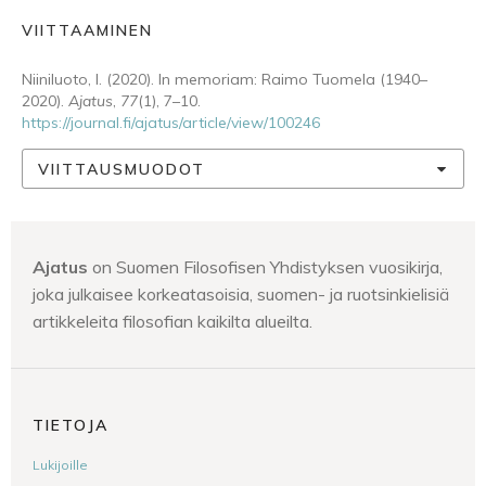
VIITTAAMINEN
Niiniluoto, I. (2020). In memoriam: Raimo Tuomela (1940–
2020).
Ajatus
,
77
(1), 7–10.
https://journal.fi/ajatus/article/view/100246
VIITTAUSMUODOT
Ajatus
on Suomen Filosofisen Yhdistyksen vuosikirja,
joka julkaisee korkeatasoisia, suomen- ja ruotsinkielisiä
artikkeleita filosofian kaikilta alueilta.
TIETOJA
Lukijoille