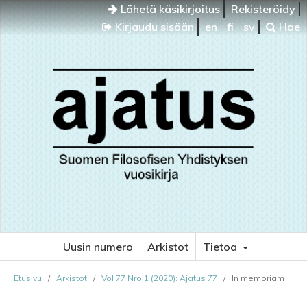
Lähetä käsikirjoitus
Rekisteröidy
Kirjaudu sisään
en
fi
sv
Hae
Uusin numero
Arkistot
Tietoa
Etusivu
/
Arkistot
/
Vol 77 Nro 1 (2020): Ajatus 77
/
In memoriam