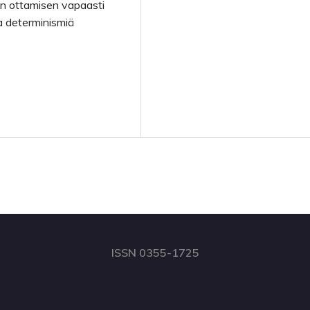
n ottamisen vapaasti
ja determinismiä
ISSN 0355-1725