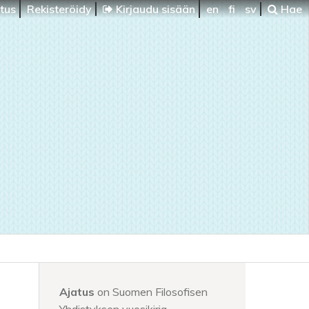
itus
Rekisteröidy
Kirjaudu sisään
en
fi
sv
Hae
Ajatus
on Suomen Filosofisen