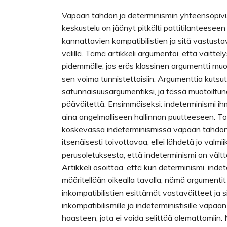
Vapaan tahdon ja determinismin yhteensopiv
keskustelu on jäänyt pitkälti pattitilanteesee
kannattavien kompatibilistien ja sitä vastustav
välillä. Tämä artikkeli argumentoi, että väittel
pidemmälle, jos eräs klassinen argumentti muot
sen voima tunnistettaisiin. Argumenttia kutsu
satunnaisuusargumentiksi, ja tässä muotoiltuna
pääväitettä. Ensimmäiseksi: indeterminismi ihm
aina ongelmalliseen hallinnan puutteeseen. Toi
koskevassa indeterminismissä vapaan tahdon
itsenäisesti toivottavaa, ellei lähdetä jo valmii
perusoletuksesta, että indeterminismi on vält
Artikkeli osoittaa, että kun determinismi, indete
määritellään oikealla tavalla, nämä argumentit
inkompatibilistien esittämät vastaväitteet ja
inkompatibilismille ja indeterministisille vapaa
haasteen, jota ei voida selittää olemattomiin. 