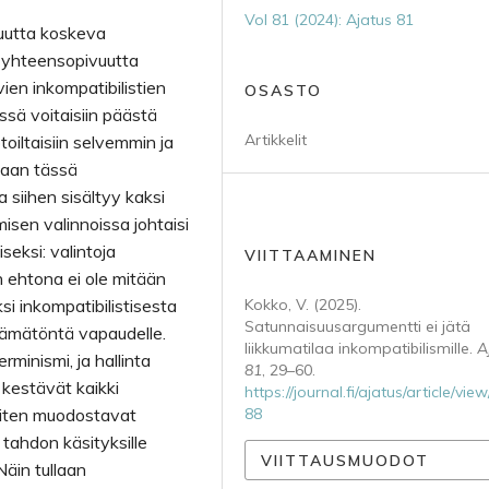
Vol 81 (2024): Ajatus 81
uutta koskeva
n yhteensopivuutta
ien inkompatibilistien
OSASTO
yssä voitaisiin päästä
Artikkelit
oiltaisiin selvemmin ja
taan tässä
 siihen sisältyy kaksi
isen valinnoissa johtaisi
seksi: valintoja
VIITTAAMINEN
 ehtona ei ole mitään
ksi inkompatibilistisesta
Kokko, V. (2025).
Satunnaisuusargumentti ei jätä
tämätöntä vapaudelle.
liikkumatilaa inkompatibilismille.
A
rminismi, ja hallinta
81
, 29–60.
 kestävät kaikki
https://journal.fi/ajatus/article/vie
 siten muodostavat
88
n tahdon käsityksille
VIITTAUSMUODOT
Näin tullaan