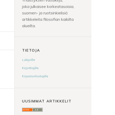
Yhdistyksen vuosikirja,
joka julkaisee korkeatasoisia,
suomen- ja ruotsinkielisiä
artikkeleita filosofian kaikilta
alueilta.
TIETOJA
Lukijoille
Kirjoittajille
Kirjastonhoitajille
UUSIMMAT ARTIKKELIT