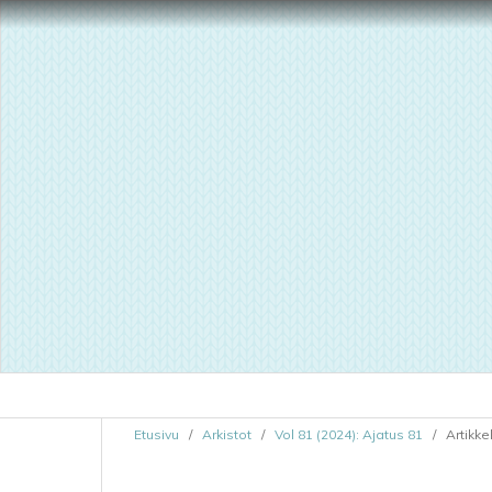
Etusivu
/
Arkistot
/
Vol 81 (2024): Ajatus 81
/
Artikkel