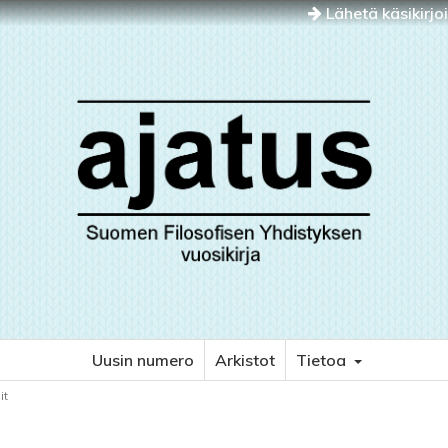
Lähetä käsikirjo
Uusin numero
Arkistot
Tietoa
it