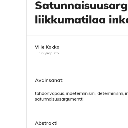
Satunnaisuusargu
liikkumatilaa ink
Ville Kokko
Turun yliopisto
Avainsanat:
tahdonvapaus, indeterminismi, determinismi, in
satunnaisuusargumentti
Abstrakti