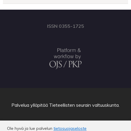
ISSN 0355-1725
Palvelua ylläpitää
Tieteellisten seurain valtuuskunta
.
Ole hyvä ja lue palvelun
tietosuojaseloste