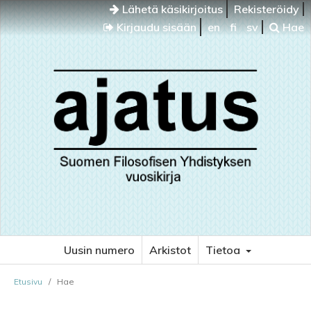
Lähetä käsikirjoitus
Rekisteröidy
Kirjaudu sisään
en
fi
sv
Hae
Uusin numero
Arkistot
Tietoa
Etusivu
/
Hae