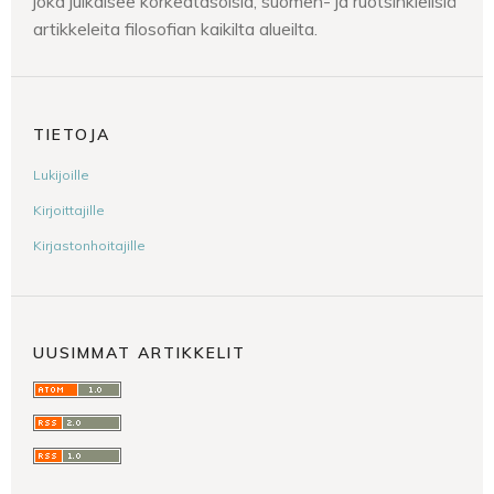
joka julkaisee korkeatasoisia, suomen- ja ruotsinkielisiä
artikkeleita filosofian kaikilta alueilta.
TIETOJA
Lukijoille
Kirjoittajille
Kirjastonhoitajille
UUSIMMAT ARTIKKELIT