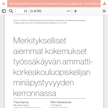
Merkitykselliset aiemmat kokemukset työssäkäyvän ammattikorkeakouluopiskelijan minäpystyvyyden kerronnassa
Palvelua ylläpitää
Tieteellisten seurain valtuuskunta
.