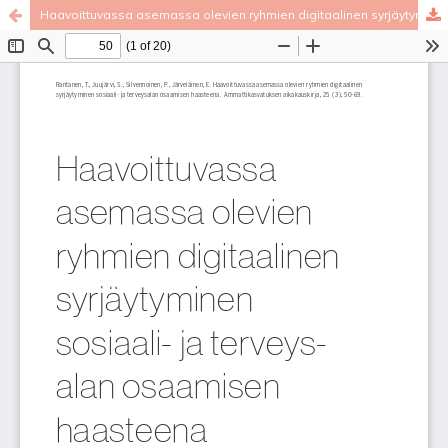
Haavoittuvassa asemassa olevien ryhmien digitaalinen syrjäytyminen sosiaali- ja terveysalan osaamisen haasteena
Palvelua ylläpitää
Tieteellisten seurain valtuuskunta
.