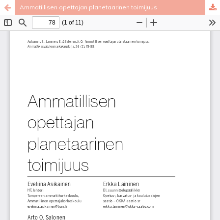
Ammatillisen opettajan planetaarinen toimijuus
Palvelua ylläpitää
Tieteellisten seurain valtuuskunta
.