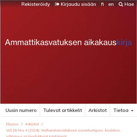
Rekisteröidy
Kirjaudu sisään
fi
en
Hae
Uusin numero
Tulevat artikkelit
Arkistot
Tietoa
Etusivu
/
Arkistot
/
Vol 26 Nro 4 (2024): Varhaiskasvatuksen asiantuntijuus: koulutus,
johtajuus ja laadukkaat käytännöt