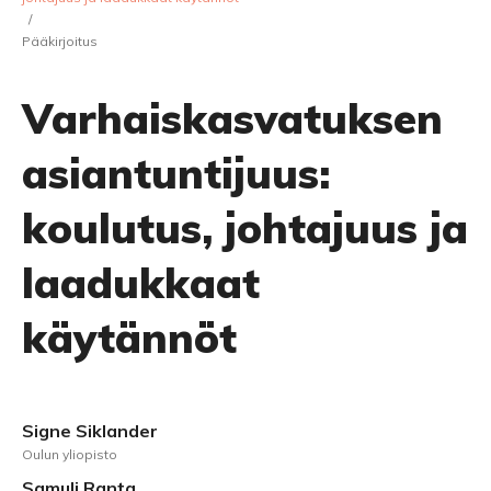
/
Pääkirjoitus
Varhaiskasvatuksen
asiantuntijuus:
koulutus, johtajuus ja
laadukkaat
käytännöt
Signe Siklander
Oulun yliopisto
Samuli Ranta