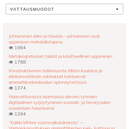
VIITTAUSMUODOT
Johtaminen eilen ja tänään – johtamisen rooli
oppimisen mahdollistajana
1984
Metakognitiiviset taidot ja käsitteellinen oppiminen
1788
Konstruktiivinen tutkimusote Miten koulutus ja
elinkeinoelämän odotukset kohtaavat
ammattikorkeakoulun opinnäytetöissä
1374
Haavoittuvassa asemassa olevien ryhmien
digitaalinen syrjäytyminen sosiaali- ja terveysalan
osaamisen haasteena
1284
“Kaikki lähtee vuorovaikutuksesta” –
Varhaiskasvatuksen ammattilaisten kieli-, kulttuuri ja