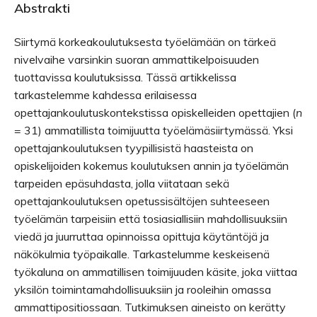
Abstrakti
Siirtymä korkeakoulutuksesta työelämään on tärkeä
nivelvaihe varsinkin suoran ammattikelpoisuuden
tuottavissa koulutuksissa. Tässä artikkelissa
tarkastelemme kahdessa erilaisessa
opettajankoulutuskontekstissa opiskelleiden opettajien (
n
= 31) ammatillista toimijuutta työelämäsiirtymässä. Yksi
opettajankoulutuksen tyypillisistä haasteista on
opiskelijoiden kokemus koulutuksen annin ja työelämän
tarpeiden epäsuhdasta, jolla viitataan sekä
opettajankoulutuksen opetussisältöjen suhteeseen
työelämän tarpeisiin että tosiasiallisiin mahdollisuuksiin
viedä ja juurruttaa opinnoissa opittuja käytäntöjä ja
näkökulmia työpaikalle. Tarkastelumme keskeisenä
työkaluna on ammatillisen toimijuuden käsite, joka viittaa
yksilön toimintamahdollisuuksiin ja rooleihin omassa
ammattipositiossaan. Tutkimuksen aineisto on kerätty