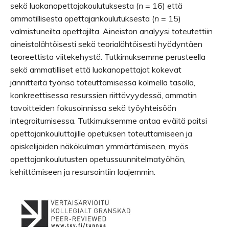
sekä luokanopettajakoulutuksesta (
n
= 16) että
ammatillisesta opettajankoulutuksesta (
n
= 15)
valmistuneilta opettajilta. Aineiston analyysi toteutettiin
aineistolähtöisesti sekä teorialähtöisesti hyödyntäen
teoreettista viitekehystä. Tutkimuksemme perusteella
sekä ammatilliset että luokanopettajat kokevat
jännitteitä työnsä toteuttamisessa kolmella tasolla,
konkreettisessa resurssien riittävyydessä, ammatin
tavoitteiden fokusoinnissa sekä työyhteisöön
integroitumisessa. Tutkimuksemme antaa eväitä paitsi
opettajankouluttajille opetuksen toteuttamiseen ja
opiskelijoiden näkökulman ymmärtämiseen, myös
opettajankoulutusten opetussuunnitelmatyöhön,
kehittämiseen ja resursointiin laajemmin.