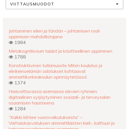
VIITTAUSMUODOT
Johtaminen eilen ja tänään – johtamisen rooli
oppimisen mahdollistajana
1984
Metakognitiiviset taidot ja käsitteellinen oppiminen
1788
Konstruktiivinen tutkimusote Miten koulutus ja
elinkeinoelämän odotukset kohtaavat
ammattikorkeakoulun opinnäytetöissä
1374
Haavoittuvassa asemassa olevien ryhmien
digitaalinen syrjäytyminen sosiaali- ja terveysalan
osaamisen haasteena
1284
“Kaikki lähtee vuorovaikutuksesta” –
Varhaiskasvatuksen ammattilaisten kieli-, kulttuuri ja
katsomuspedagoginen osaaminen