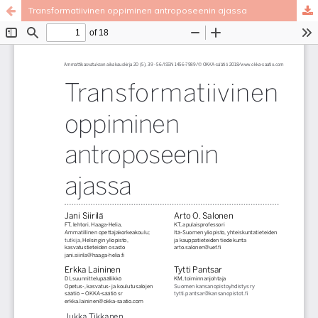
Transformatiivinen oppiminen antroposeenin ajassa
Palvelua ylläpitää
Tieteellisten seurain valtuuskunta
.