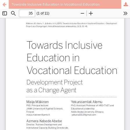
Towards Inclusive Education in Vocational Education
Palvelua ylläpitää
Tieteellisten seurain valtuuskunta
.