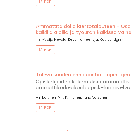
PDF
Ammattitaidolla kiertotalouteen – Osaa
kaikilla aloilla ja työuran kaikissa vaih
Heli-Maija Nevala, Eeva Hämeenoja, Kati Lundgren
PDF
Tulevaisuuden ennakointia – opintojen n
Opiskelijoiden kokemuksia ammatillise
ammattikorkeakouluopiskelun nivelvaih
Airi Laitinen, Anu Kinnunen, Tarja Väisänen
PDF