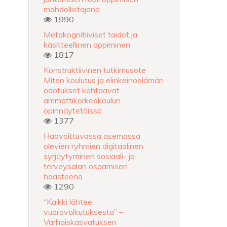
mahdollistajana
1990
Metakognitiiviset taidot ja
käsitteellinen oppiminen
1817
Konstruktiivinen tutkimusote
Miten koulutus ja elinkeinoelämän
odotukset kohtaavat
ammattikorkeakoulun
opinnäytetöissä
1377
Haavoittuvassa asemassa
olevien ryhmien digitaalinen
syrjäytyminen sosiaali- ja
terveysalan osaamisen
haasteena
1290
“Kaikki lähtee
vuorovaikutuksesta” –
Varhaiskasvatuksen