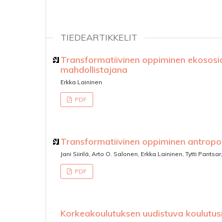
TIEDEARTIKKELIT
Transformatiivinen oppiminen ekososia
mahdollistajana
Erkka Laininen
PDF
Transformatiivinen oppiminen antropo
Jani Siirilä, Arto O. Salonen, Erkka Laininen, Tytti Pantsa
PDF
Korkeakoulutuksen uudistuva koulutusr