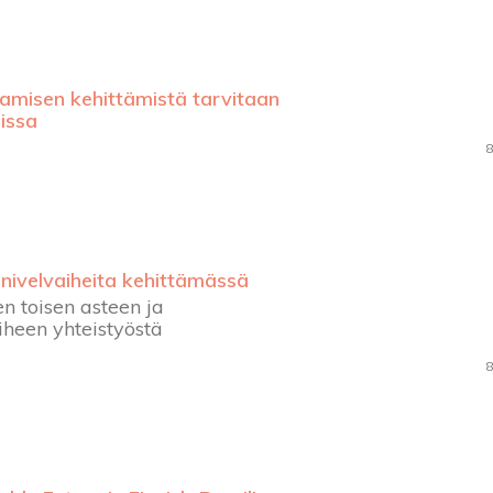
misen kehittämistä tarvitaan
eissa
8
ivelvaiheita kehittämässä
n toisen asteen ja
een yhteistyöstä
8