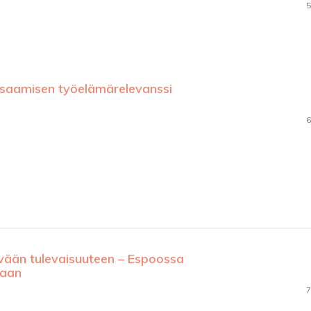
5
aamisen työelämärelevanssi
6
ään tulevaisuuteen – Espoossa
maan
7