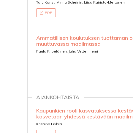
Taru Konst, Minna Scheinin, Liisa Kairisto-Mertanen
PDF
Ammatillisen koulutuksen tuottaman os
muuttuvassa maailmassa
Paula Kilpeläinen, Juha Vettenniemi
AJANKOHTAISTA
Kaupunkien rooli kasvatuksessa kestäv
kasvetaan yhdessä kestävään maail
Kristiina Erkkilä