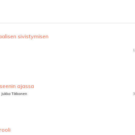
alisen sivistymisen
1
seenin ajassa
r, Jukka Tikkanen
3
ooli