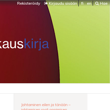
Rekisteröidy
Kirjaudu sisään
fi
en
Hae
Johtaminen eilen ja tänään –
johtamisen rooli oppimisen