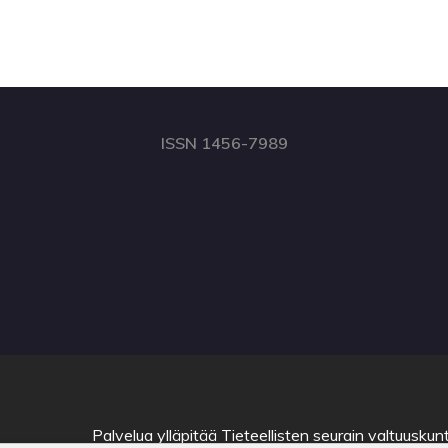
ISSN 1456-7989
Palvelua ylläpitää
Tieteellisten seurain valtuuskun