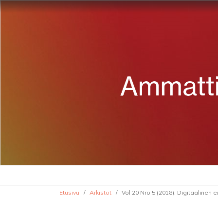
Etusivu
/
Arkistot
/
Vol 20 Nro 5 (2018): Digitaalinen 