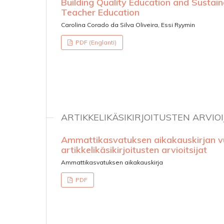
Building Quality Education and Sustaina
Teacher Education
Carolina Corado da Silva Oliveira, Essi Ryymin
PDF (Englanti)
ARTIKKELIKÄSIKIRJOITUSTEN ARVIOI
Ammattikasvatuksen aikakauskirjan 
artikkelikäsikirjoitusten arvioitsijat
Ammattikasvatuksen aikakauskirja
PDF