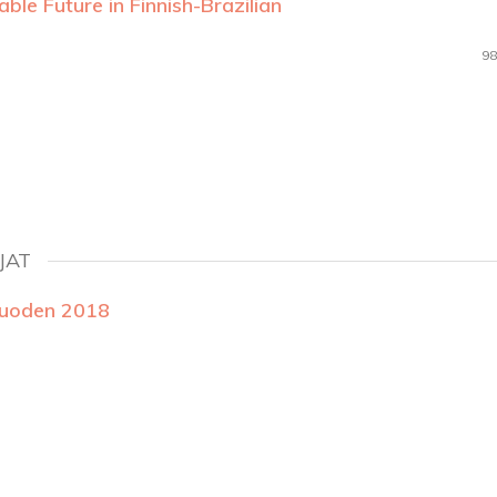
ble Future in Finnish-Brazilian
98
JAT
vuoden 2018