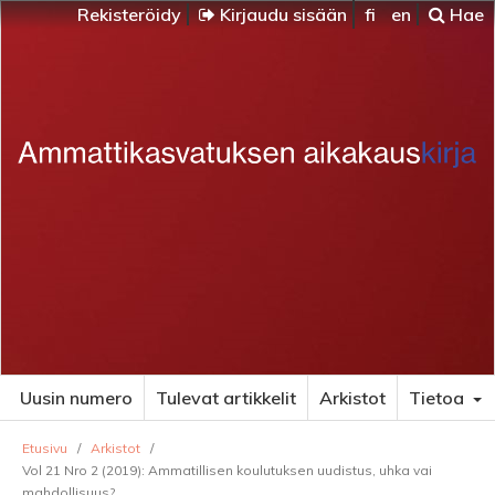
Rekisteröidy
Kirjaudu sisään
fi
en
Hae
Uusin numero
Tulevat artikkelit
Arkistot
Tietoa
Etusivu
/
Arkistot
/
Vol 21 Nro 2 (2019): Ammatillisen koulutuksen uudistus, uhka vai
mahdollisuus?