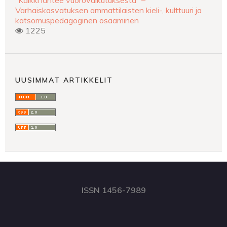
“Kaikki lähtee vuorovaikutuksesta” –
Varhaiskasvatuksen ammattilaisten kieli-, kulttuuri ja
katsomuspedagoginen osaaminen
1225
UUSIMMAT ARTIKKELIT
ISSN 1456-7989