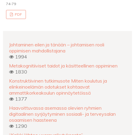
74-79
PDF
Johtaminen eilen ja tänään – johtamisen rooli
oppimisen mahdollistajana
1994
Metakognitiiviset taidot ja käsitteellinen oppiminen
1830
Konstruktiivinen tutkimusote Miten koulutus ja
elinkeinoelämän odotukset kohtaavat
ammattikorkeakoulun opinnäytetöissä
1377
Haavoittuvassa asemassa olevien ryhmien
digitaalinen syrjäytyminen sosiaali- ja terveysalan
osaamisen haasteena
1290