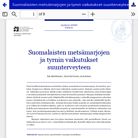
Suomalaisten metsämarjojen ja tyrnin vaikutukset suunterveyteen
Palvelua ylläpitää
Tieteellisten seurain valtuuskunta
.