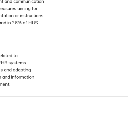
nt and communication
easures aiming for
tation or instructions
 and in 36% of HUS
related to
 EHR systems.
es and adopting
n and information
ment.