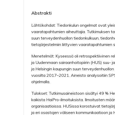
Abstrakti
Lähtökohdat: Tiedonkulun ongelmat ovat yleis
vaaratapahtumien aiheuttajia. Tutkimuksen tav
suun terveydenhuollon tiedonkulkuun, tiedonha
tietojärjestelmiin liittyvien vaaratapahtumien s
Menetelmät: Kyseessä oli retrospektiivinen rek
ja Uudenmaan sairaanhoitopiirin (HUS) suu- ja 
ja Helsingin kaupungin suun terveydenhuollon 
vuosilta 2017–2021. Aineisto analysoitiin SPS
ohjelmalla.
Tulokset: Tutkimusaineistoon sisältyi 49 % He
kaikista HaiPro-ilmoituksista. Ilmoitusten mä
organisaatioissa. HUSissa korostuivat tietojär
ja eri osastojen väliseen kommunikaatioon ja 