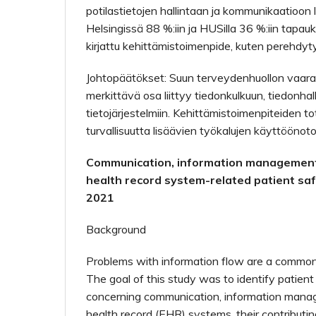
potilastietojen hallintaan ja kommunikaatioon 
Helsingissä 88 %:iin ja HUSilla 36 %:iin tapauk
kirjattu kehittämistoimenpide, kuten perehdytys
Johtopäätökset: Suun terveydenhuollon vaar
merkittävä osa liittyy tiedonkulkuun, tiedonhal
tietojärjestelmiin. Kehittämistoimenpiteiden t
turvallisuutta lisäävien työkalujen käyttööno
Communication, information management,
health record system-related patient saf
2021
Background
Problems with information flow are a common
The goal of this study was to identify patient
concerning communication, information manag
health record (EHR) systems, their contributin