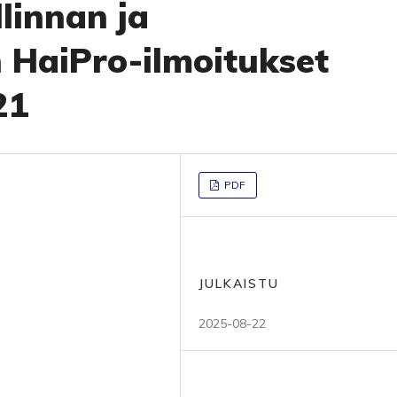
linnan ja
n HaiPro-ilmoitukset
21
PDF
JULKAISTU
2025-08-22