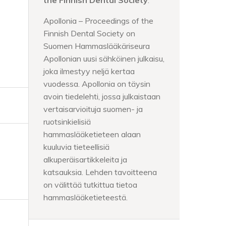
the Finnish Dental Society
.
Apollonia – Proceedings of the
Finnish Dental Society on
Suomen Hammaslääkäriseura
Apollonian uusi sähköinen julkaisu,
joka ilmestyy neljä kertaa
vuodessa. Apollonia on täysin
avoin tiedelehti, jossa julkaistaan
vertaisarvioituja suomen- ja
ruotsinkielisiä
hammaslääketieteen alaan
kuuluvia tieteellisiä
alkuperäisartikkeleita ja
katsauksia. Lehden tavoitteena
on välittää tutkittua tietoa
hammaslääketieteestä.