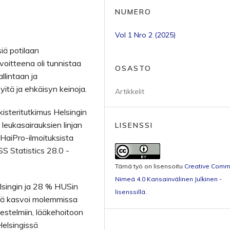
NUMERO
Vol 1 Nro 2 (2025)
iä potilaan
oitteena oli tunnistaa
OSASTO
llintaan ja
yitä ja ehkäisyn keinoja.
Artikkelit
isteritutkimus Helsingin
leukasairauksien linjan
LISENSSI
HaiPro-ilmoituksista
S Statistics 28.0 -
Tämä työ on lisensoitu
Creative Com
Nimeä 4.0 Kansainvälinen Julkinen -
lsingin ja 28 % HUSin
lisenssillä
.
ärä kasvoi molemmissa
jestelmiin, lääkehoitoon
Helsingissä