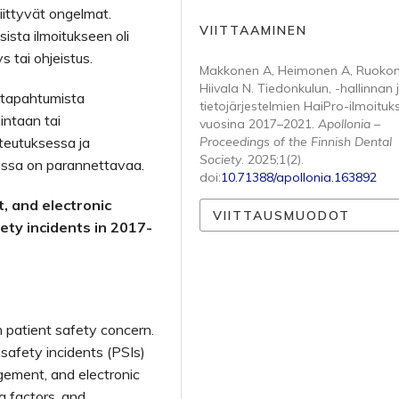
liittyvät ongelmat.
VIITTAAMINEN
sista ilmoitukseen oli
 tai ohjeistus.
Makkonen A, Heimonen A, Ruokon
Hiivala N. Tiedonkulun, -hallinnan 
atapahtumista
tietojärjestelmien HaiPro-ilmoituk
lintaan tai
vuosina 2017–2021.
Apollonia –
oteutuksessa ja
Proceedings of the Finnish Dental
Society
. 2025;1(2).
tossa on parannettavaa.
doi:
10.71388/apollonia.163892
 and electronic
VIITTAUSMUODOT
ety incidents in 2017-
 patient safety concern.
 safety incidents (PSIs)
ement, and electronic
g factors, and