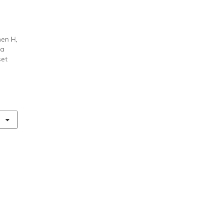
en H,
ja
set