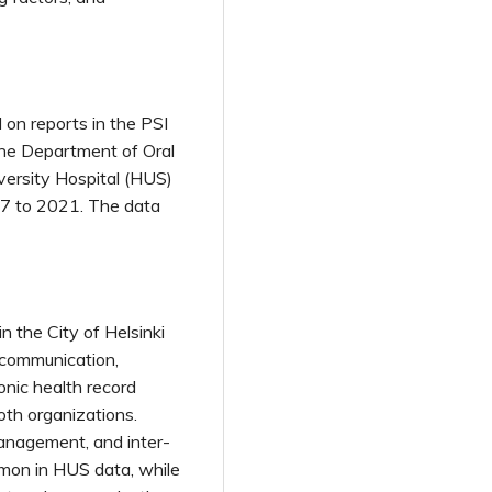
 on reports in the PSI
the Department of Oral
iversity Hospital (HUS)
017 to 2021. The data
n the City of Helsinki
 communication,
nic health record
oth organizations.
anagement, and inter-
on in HUS data, while