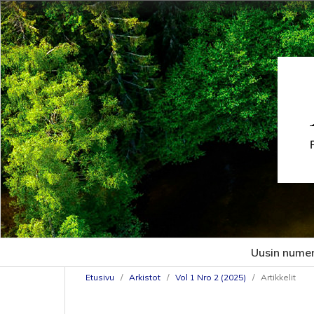
Uusin nume
Etusivu
/
Arkistot
/
Vol 1 Nro 2 (2025)
/
Artikkelit