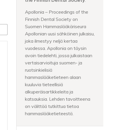
the Finnish Dental Society
.
Apollonia – Proceedings of the
Finnish Dental Society on
Suomen Hammaslääkäriseura
Apollonian uusi sähköinen julkaisu,
joka ilmestyy neljä kertaa
vuodessa. Apollonia on täysin
avoin tiedelehti, jossa julkaistaan
vertaisarvioituja suomen- ja
ruotsinkielisiä
hammaslääketieteen alaan
kuuluvia tieteellisiä
alkuperäisartikkeleita ja
katsauksia. Lehden tavoitteena
on välittää tutkittua tietoa
hammaslääketieteestä.