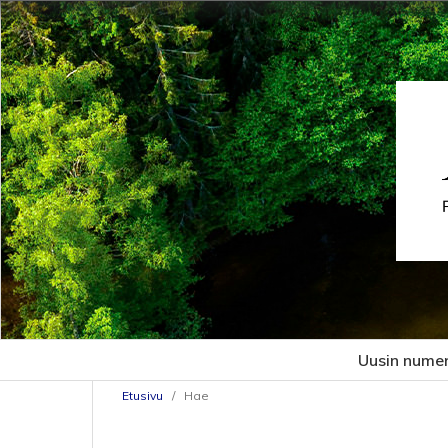
Uusin nume
Etusivu
/
Hae