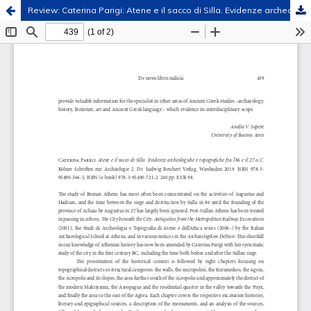
Review: Caterina Parigi: Atene e il sacco di Silla. Evidenze archeologiche e topografiche fra l’86 e il 27 a.C. Kölner Schriften zur Archäologie 2. Dr. Ludwig Reichert Verlag, Wiesbaden 2019.
Hosted by
the Federation of Finnish Learned Societies
.