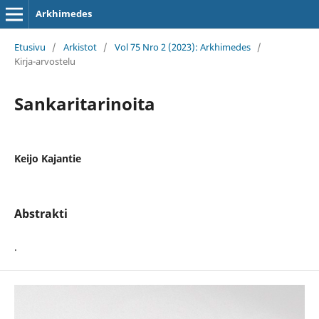
Arkhimedes
Etusivu
/
Arkistot
/
Vol 75 Nro 2 (2023): Arkhimedes
/
Kirja-arvostelu
Sankaritarinoita
Keijo Kajantie
Abstrakti
.