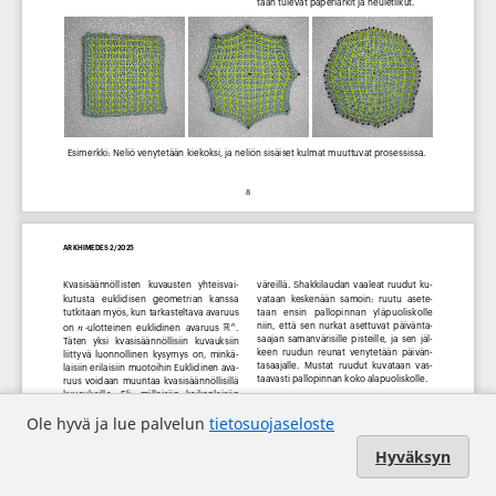
Ole hyvä ja lue palvelun
tietosuojaseloste
Hyväksyn