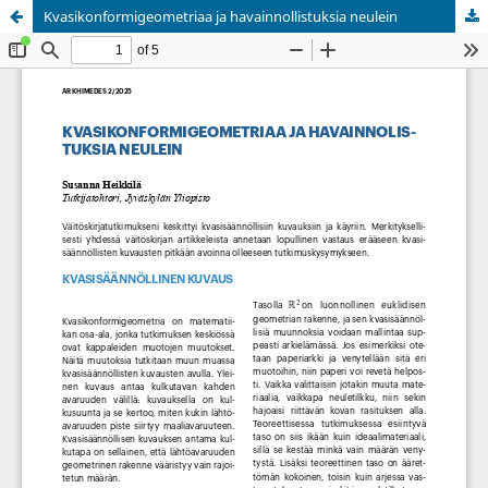
Kvasikonformigeometriaa ja havainnollistuksia neulein
Palvelua ylläpitää
Tieteellisten seurain valtuuskunta
.