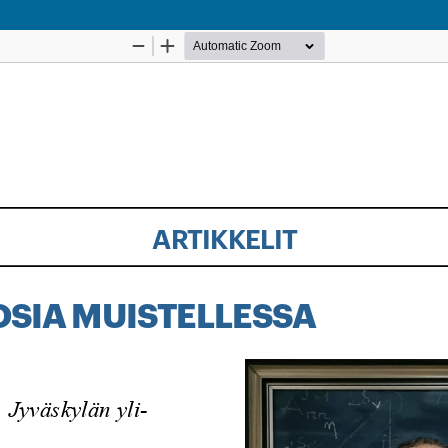
Palvelua ylläpitää
Tieteellisten seurain valtuuskunta
.