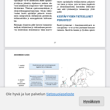
Ole hyvä ja lue palvelun
tietosuojaseloste
Hyväksyn