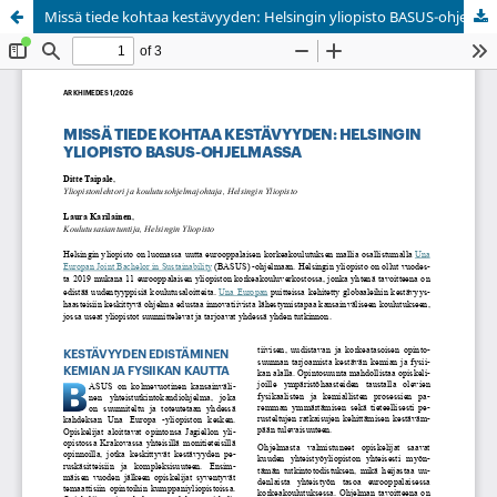
Missä tiede kohtaa kestävyyden: Helsingin yliopisto BASUS-ohjelmassa
Palvelua ylläpitää
Tieteellisten seurain valtuuskunta
.