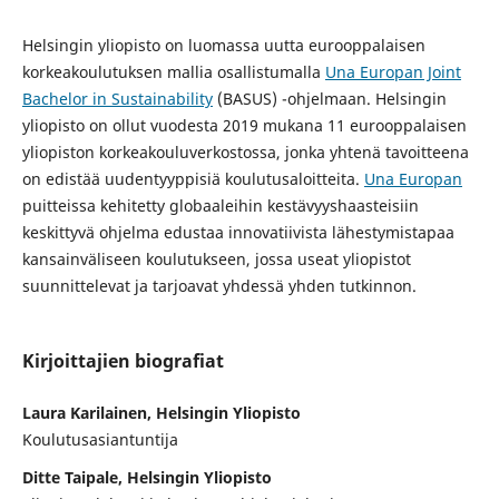
Helsingin yliopisto on luomassa uutta eurooppalaisen
korkeakoulutuksen mallia osallistumalla
Una Europan Joint
Bachelor in Sustainability
(BASUS) -ohjelmaan. Helsingin
yliopisto on ollut vuodesta 2019 mukana 11 eurooppalaisen
yliopiston korkeakouluverkostossa, jonka yhtenä tavoitteena
on edistää uudentyyppisiä koulutusaloitteita.
Una Europan
puitteissa kehitetty globaaleihin kestävyyshaasteisiin
keskittyvä ohjelma edustaa innovatiivista lähestymistapaa
kansainväliseen koulutukseen, jossa useat yliopistot
suunnittelevat ja tarjoavat yhdessä yhden tutkinnon.
Kirjoittajien biografiat
Laura Karilainen, Helsingin Yliopisto
Koulutusasiantuntija
Ditte Taipale, Helsingin Yliopisto