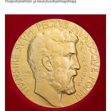
Yliopistonlehtori ja koulutusohjelmajohtaja