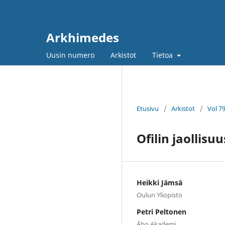
Arkhimedes
Uusin numero
Arkistot
Tietoa
Etusivu
/
Arkistot
/
Vol 7
Ofilin jaollis
Heikki Jämsä
Oulun Yliopisto
Petri Peltonen
Åbo Akademi