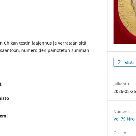
än Chikan testin laajennus ja verrataan sitä
uussääntöön, numeroiden painotetun summan
Teksti
t
Julkaistu
2026-05-2
pisto
Numero
demi
Vol 79 Nro
Osasto