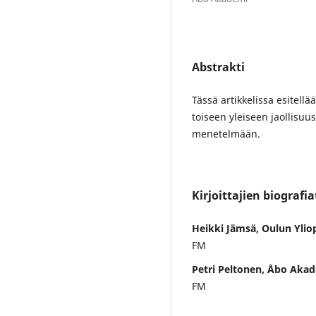
Abstrakti
Tässä artikkelissa esitellä
toiseen yleiseen jaollis
menetelmään.
Kirjoittajien biografia
Heikki Jämsä, Oulun Ylio
FM
Petri Peltonen, Åbo Aka
FM