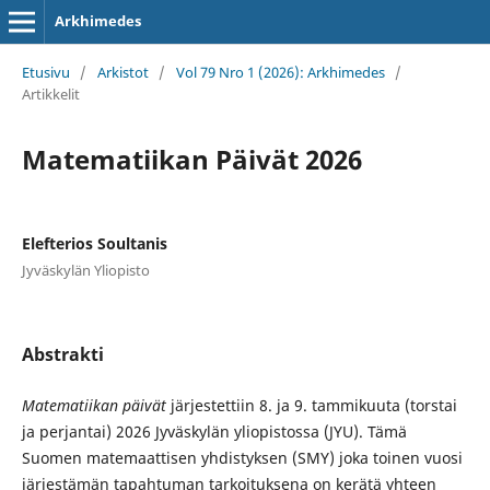
Arkhimedes
Etusivu
/
Arkistot
/
Vol 79 Nro 1 (2026): Arkhimedes
/
Artikkelit
Matematiikan Päivät 2026
Elefterios Soultanis
Jyväskylän Yliopisto
Abstrakti
Matematiikan päivät
järjestettiin 8. ja 9. tammikuuta (torstai
ja perjantai) 2026 Jyväskylän yliopistossa (JYU). Tämä
Suomen matemaattisen yhdistyksen (SMY) joka toinen vuosi
järjestämän tapahtuman tarkoituksena on kerätä yhteen