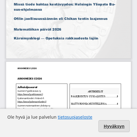
Ole hyvä ja lue palvelun
tietosuojaseloste
Hyväksyn