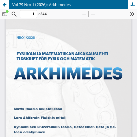
Vol 79 Nro 1 (2026): Arkhimedes
Palvelua ylläpitää
Tieteellisten seurain valtuuskunta
.