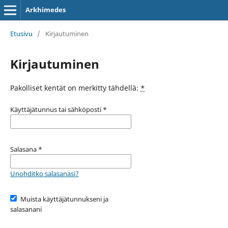
Arkhimedes
Etusivu
/
Kirjautuminen
Kirjautuminen
Pakolliset kentät on merkitty tähdellä:
*
Käyttäjätunnus tai sähköposti
*
Salasana
*
Unohditko salasanasi?
Muista käyttäjätunnukseni ja
salasanani