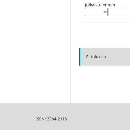
Julkaistu ennen
Ei tuloksia
ISSN:
2984-2115